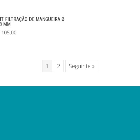
IT FILTRAÇÃO DE MANGUEIRA Ø
8 MM
105,00
1
2
Seguinte »