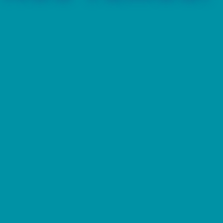
Comercializamos piscinas removíveis e de
madeira, mantas e coberturas térmicas, saunas,
spas e acessórios com qualidade, rapidez e
preço.
Também prestamos serviços de montagem,
assistência técnica e melhoria de qualidade de
água.
VER LOJA