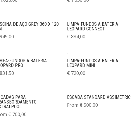
SCINA DE AÇO GREY 360 X 120
LIMPA-FUNDOS A BATERIA
M
LEOPARD CONNECT
949,00
€
884,00
IMPA-FUNDOS A BATERIA
LIMPA-FUNDOS A BATERIA
EOPARD PRO
LEOPARD MINI
831,50
€
720,00
SCADAS PARA
ESCADA STANDARD ASSIMÉTRIC
RANSBORDAMENTO
From
€
500,00
STRALPOOL
rom
€
700,00