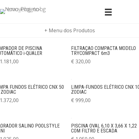
+ Menu dos Produtos
IMPADOR DE PISCINA
FILTRAÇAO COMPACTA MODELO
UTOMÁTICO i-QUALER
TRYCOMPACT 6m3
1.181,00
€
320,00
IMPA FUNDOS ELÉTRICO CNX 50
LIMPA-FUNDOS ELÉTRICO CNX 1
 ZODIAC
ZODIAC
1.372,00
€
999,00
LORADOR SALINO POOLSTYLE
PISCINA OVAL 6,10 X 3,66 X 1,22
NI
COM FILTRO E ESCADA
1.025,00
€
1.050,00