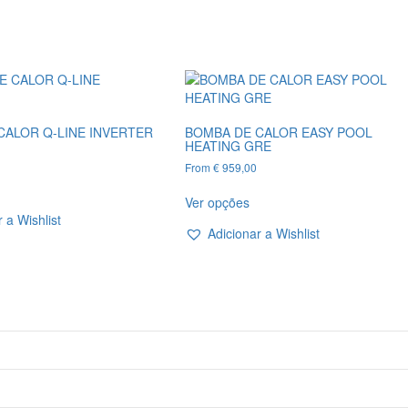
CALOR Q-LINE INVERTER
BOMBA DE CALOR EASY POOL
HEATING GRE
From
€
959,00
his
This
roduct
Ver opções
product
as
 a Wishlist
has
ultiple
Adicionar a Wishlist
multiple
ariants.
variants.
he
The
ptions
options
ay
may
e
be
hosen
chosen
n
on
he
the
roduct
product