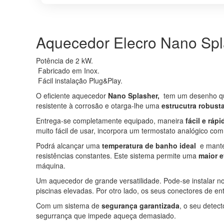
Aquecedor Elecro Nano Spl
Potência de 2 kW.
Fabricado em Inox.
Fácil instalação Plug&Play.
O eficiente aquecedor
Nano Splasher,
tem um desenho que
resistente à corrosão e otarga-lhe uma
es
trucutra robust
Entrega-se completamente equipado, maneira
fácil e rápi
muito fácil de usar, incorpora um termostato analógico com
Podrá alcançar uma
temperatura de banho ideal
e manter
resistências constantes. Este sistema permite uma
maior e
máquina.
Um aquecedor de grande versatilidade. Pode-se instalar n
piscinas elevadas. Por otro lado, os seus conectores de e
Com um sistema de
segurança garantizada
, o seu detect
segurrança que impede aqueça demasiado.