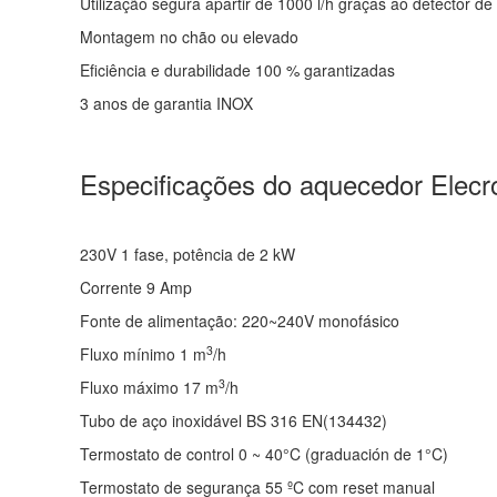
Utilização segura apartir de 1000 l/h graças ao detector de f
Montagem no chão ou elevado
Eficiência e durabilidade 100 % garantizadas
3 anos de garantia INOX
Especificações do aquecedor Elecr
230V 1 fase, potência de 2 kW
Corrente 9 Amp
Fonte de alimentação: 220~240V monofásico
3
Fluxo mínimo 1 m
/h
3
Fluxo máximo 17 m
/h
Tubo de aço inoxidável BS 316 EN(134432)
Termostato de control 0 ~ 40°C (graduación de 1°C)
Termostato de segurança 55 ºC com reset manual