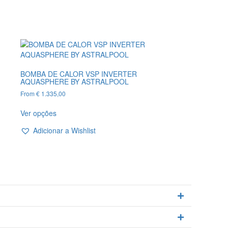
BOMBA DE CALOR VSP INVERTER
AQUASPHERE BY ASTRALPOOL
From
€
1.335,00
This
Ver opções
product
has
Adicionar a Wishlist
multiple
variants.
The
options
may
be
Expandir
chosen
on
the
Expandir
product