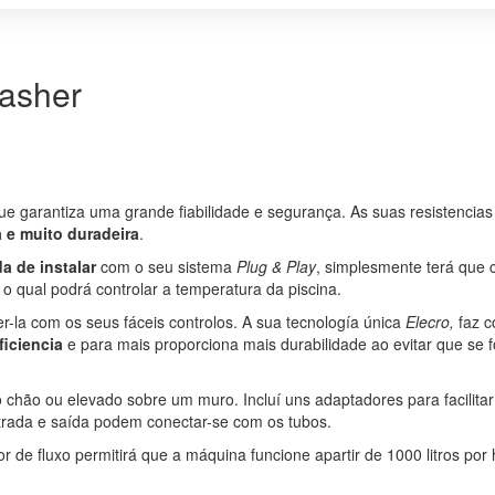
SPLASHER
asher
 garantiza uma grande fiabilidade e segurança. As suas resistencias 
a e muito duradeira
.
da de instalar
com o seu sistema
Plug & Play
, simplesmente terá que c
 o qual podrá controlar a temperatura da piscina.
-la com os seus fáceis controlos. A sua tecnología única
Elecro,
faz c
ficiencia
e para mais proporciona mais durabilidade ao evitar que se 
o chão ou elevado sobre um muro. Incluí uns adaptadores para facilit
ntrada e saída podem conectar-se com os tubos.
or de fluxo permitirá que a máquina funcione apartir de 1000 litros po