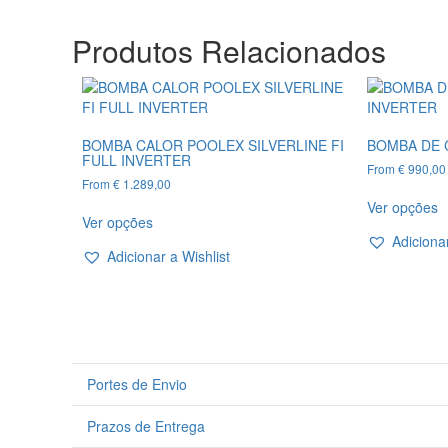
Produtos Relacionados
BOMBA CALOR POOLEX SILVERLINE FI
BOMBA DE 
FULL INVERTER
From
€
990,00
From
€
1.289,00
T
This
Ver opções
p
Ver opções
product
h
Adicionar
has
m
Adicionar a Wishlist
multiple
v
variants.
T
The
o
options
m
may
b
be
c
Portes de Envio
chosen
o
on
t
Prazos de Entrega
the
p
product