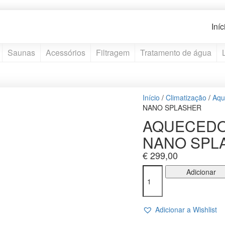
Iníc
Saunas
Acessórios
Filtragem
Tratamento de água
Início
/
Climatização
/
Aqu
NANO SPLASHER
AQUECEDO
NANO SPL
€
299,00
Quantidade
Adicionar
de
AQUECEDOR
ELÉTRICO
Adicionar a Wishlist
ELECRO
NANO