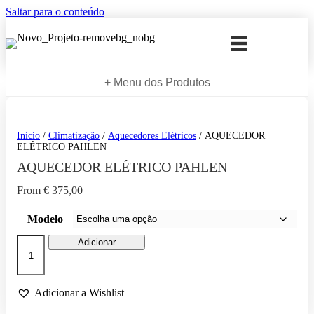
Saltar para o conteúdo
+ Menu dos Produtos
Início
/
Climatização
/
Aquecedores Elétricos
/ AQUECEDOR
ELÉTRICO PAHLEN
AQUECEDOR ELÉTRICO PAHLEN
From
€
375,00
Modelo
Quantidade
Adicionar
de
AQUECEDOR
ELÉTRICO
PAHLEN
Adicionar a Wishlist