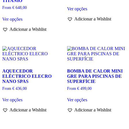
TITANIO
This
From
€
648,00
Ver opções
product
This
has
Adicionar a Wishlist
Ver opções
product
multiple
has
variants.
Adicionar a Wishlist
multiple
The
variants.
options
The
may
options
be
may
chosen
be
on
chosen
the
on
product
AQUECEDOR
BOMBA DE CALOR MINI
the
page
ELÉCTRICO ELECRO
GRE PARA PISCINAS DE
product
NANO SPAS
SUPERFÍCIE
page
From
€
436,00
From
€
499,00
This
This
Ver opções
Ver opções
product
product
has
has
Adicionar a Wishlist
Adicionar a Wishlist
multiple
multiple
variants.
variants.
The
The
options
options