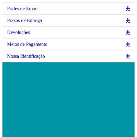
may
may
be
be
Ex
Portes de Envio
chosen
chosen
on
on
Ex
Prazos de Entrega
the
the
product
product
Ex
Devoluções
page
page
Ex
Meios de Pagamento
Ex
Nossa Identificação