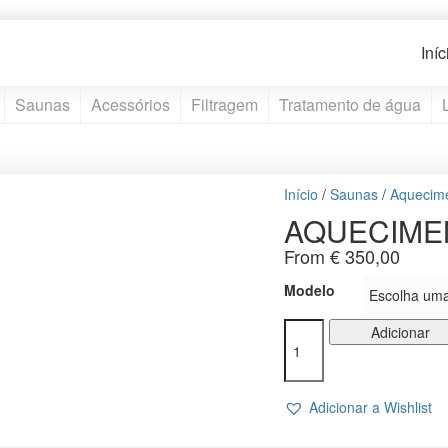
Iníc
Saunas
Acessórios
Filtragem
Tratamento de água
Início
/
Saunas
/
Aquecime
AQUECIMEN
From
€
350,00
Modelo
Quantidade
Adicionar
de
AQUECIMENTO
MINI
Adicionar a Wishlist
Z