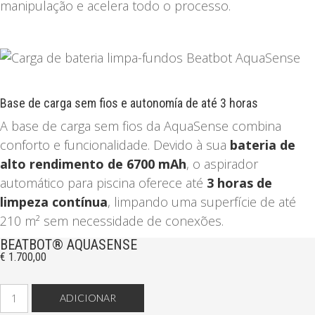
manipulação e acelera todo o processo.
Base de carga sem fios e autonomía de até 3 horas
A base de carga sem fios da AquaSense combina
conforto e funcionalidade. Devido à sua
bateria de
alto rendimento de 6700 mAh
, o aspirador
automático para piscina oferece até
3 horas de
limpeza contínua
, limpando uma superfície de até
210 m² sem necessidade de conexões.
BEATBOT® AQUASENSE
€
1.700,00
Quantidade
ADICIONAR
de