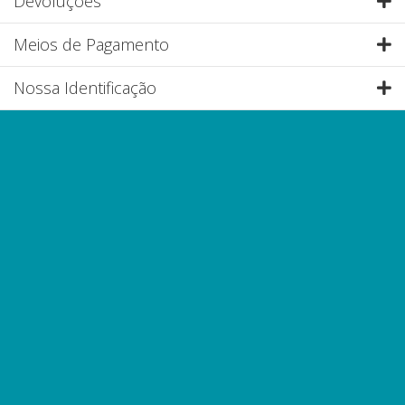
Devoluções
E
Meios de Pagamento
E
Nossa Identificação
E