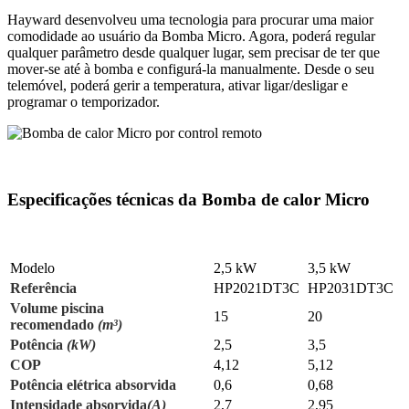
Hayward desenvolveu uma tecnologia para procurar uma maior
comodidade ao usuário da Bomba Micro. Agora, poderá regular
qualquer parâmetro desde qualquer lugar, sem precisar de ter que
mover-se até à bomba e configurá-la manualmente. Desde o seu
telemóvel, poderá gerir a temperatura, ativar ligar/desligar e
programar o temporizador.
Especificações técnicas da Bomba de calor Micro
Modelo
2,5 kW
3,5 kW
Referência
HP2021DT3C
HP2031DT3C
Volume piscina
15
20
recomendado
(m³)
Potência
(kW)
2,5
3,5
COP
4,12
5,12
Potência elétrica absorvida
0,6
0,68
Intensidade absorvida
(A)
2,7
2,95