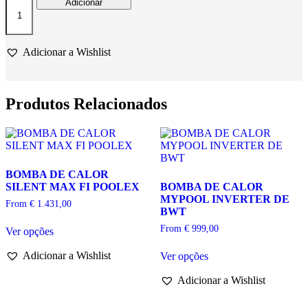
Quantidade
Adicionar
de
BOMBA
DE
CALOR
Adicionar a Wishlist
MICRO
DA
HAYWARD
Produtos Relacionados
BOMBA DE CALOR
SILENT MAX FI POOLEX
BOMBA DE CALOR
MYPOOL INVERTER DE
From
€
1.431,00
BWT
This
From
€
999,00
Ver opções
product
has
This
Adicionar a Wishlist
Ver opções
multiple
product
variants.
has
Adicionar a Wishlist
The
multiple
options
variants.
may
The