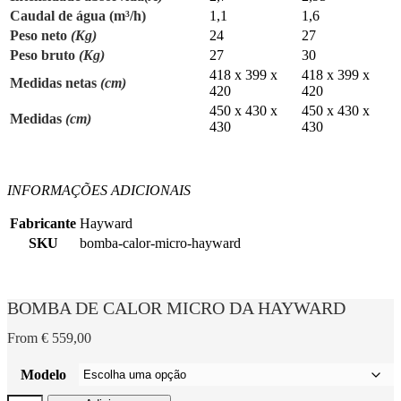
Caudal de água (m³/h)
1,1
1,6
Peso neto
(Kg)
24
27
Peso bruto
(Kg)
27
30
418 x 399 x
418 x 399 x
Medidas netas
(cm)
420
420
450 x 430 x
450 x 430 x
Medidas
(cm)
430
430
INFORMAÇÕES ADICIONAIS
Fabricante
Hayward
SKU
bomba-calor-micro-hayward
BOMBA DE CALOR MICRO DA HAYWARD
From
€
559,00
Modelo