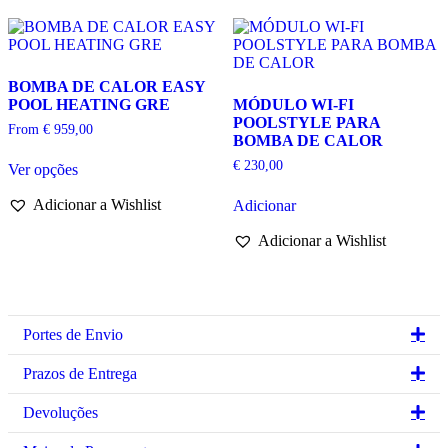
be
options
chosen
may
on
be
the
chosen
BOMBA DE CALOR EASY
product
on
POOL HEATING GRE
MÓDULO WI-FI
page
the
POOLSTYLE PARA
product
From
€
959,00
BOMBA DE CALOR
page
This
€
230,00
Ver opções
product
has
Adicionar a Wishlist
Adicionar
multiple
variants.
Adicionar a Wishlist
The
options
may
be
chosen
on
Ex
Portes de Envio
the
product
Ex
Prazos de Entrega
page
Ex
Devoluções