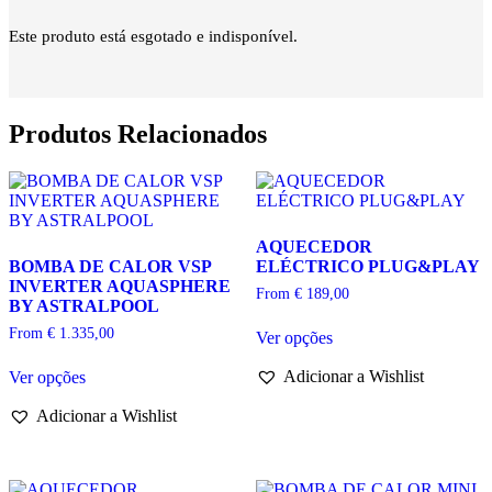
Este produto está esgotado e indisponível.
Produtos Relacionados
AQUECEDOR
BOMBA DE CALOR VSP
ELÉCTRICO PLUG&PLAY
INVERTER AQUASPHERE
From
€
189,00
BY ASTRALPOOL
This
From
€
1.335,00
Ver opções
product
This
has
Adicionar a Wishlist
Ver opções
product
multiple
has
variants.
Adicionar a Wishlist
multiple
The
variants.
options
The
may
options
be