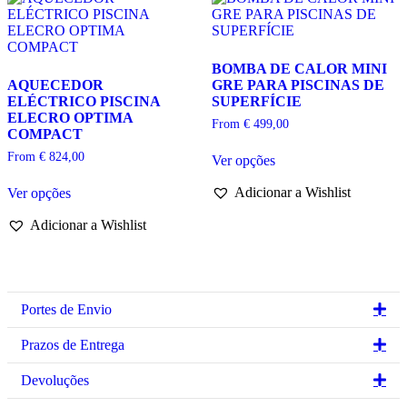
may
chosen
be
on
chosen
the
on
product
BOMBA DE CALOR MINI
the
page
AQUECEDOR
GRE PARA PISCINAS DE
product
ELÉCTRICO PISCINA
SUPERFÍCIE
page
ELECRO OPTIMA
From
€
499,00
COMPACT
This
From
€
824,00
Ver opções
product
This
has
Adicionar a Wishlist
Ver opções
product
multiple
has
variants.
Adicionar a Wishlist
multiple
The
variants.
options
The
may
options
be
may
chosen
be
on
Ex
Portes de Envio
chosen
the
on
product
Ex
Prazos de Entrega
the
page
product
Ex
Devoluções
page