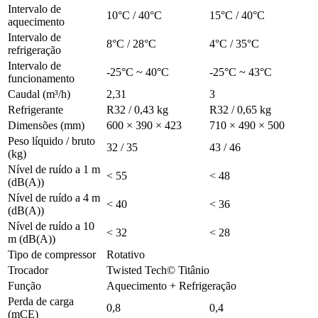
Intervalo de
10°C / 40°C
15°C / 40°C
aquecimento
Intervalo de
8°C / 28°C
4°C / 35°C
refrigeração
Intervalo de
-25°C ~ 40°C
-25°C ~ 43°C
funcionamento
Caudal (m³/h)
2,31
3
Refrigerante
R32 / 0,43 kg
R32 / 0,65 kg
Dimensões (mm)
600 × 390 × 423
710 × 490 × 500
Peso líquido / bruto
32 / 35
43 / 46
(kg)
Nível de ruído a 1 m
< 55
< 48
(dB(A))
Nível de ruído a 4 m
< 40
< 36
(dB(A))
Nível de ruído a 10
< 32
< 28
m (dB(A))
Tipo de compressor
Rotativo
Trocador
Twisted Tech© Titânio
Função
Aquecimento + Refrigeração
Perda de carga
0,8
0,4
(mCE)