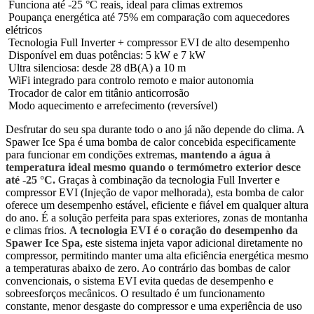
Funciona até -25 °C reais, ideal para climas extremos
Poupança energética até 75% em comparação com aquecedores
elétricos
Tecnologia Full Inverter + compressor EVI de alto desempenho
Disponível em duas potências: 5 kW e 7 kW
Ultra silenciosa: desde 28 dB(A) a 10 m
WiFi integrado para controlo remoto e maior autonomia
Trocador de calor em titânio anticorrosão
Modo aquecimento e arrefecimento (reversível)
Desfrutar do seu spa durante todo o ano já não depende do clima. A
Spawer Ice Spa é uma bomba de calor concebida especificamente
para funcionar em condições extremas,
mantendo a água à
temperatura ideal mesmo quando o termómetro exterior desce
até -25 °C.
Graças à combinação da tecnologia Full Inverter e
compressor EVI (Injeção de vapor melhorada), esta bomba de calor
oferece um desempenho estável, eficiente e fiável em qualquer altura
do ano. É a solução perfeita para spas exteriores, zonas de montanha
e climas frios.
A tecnologia EVI é o coração do desempenho da
Spawer Ice Spa,
este sistema injeta vapor adicional diretamente no
compressor, permitindo manter uma alta eficiência energética mesmo
a temperaturas abaixo de zero. Ao contrário das bombas de calor
convencionais, o sistema EVI evita quedas de desempenho e
sobreesforços mecânicos. O resultado é um funcionamento
constante, menor desgaste do compressor e uma experiência de uso