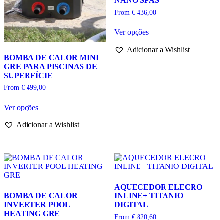
NANO SPAS
From
€
436,00
This
Ver opções
product
has
Adicionar a Wishlist
multiple
BOMBA DE CALOR MINI
variants.
GRE PARA PISCINAS DE
The
SUPERFÍCIE
options
may
From
€
499,00
be
This
chosen
Ver opções
product
on
has
the
Adicionar a Wishlist
multiple
product
variants.
page
The
options
may
be
chosen
AQUECEDOR ELECRO
on
BOMBA DE CALOR
INLINE+ TITANIO
the
INVERTER POOL
DIGITAL
product
HEATING GRE
page
From
€
820,60