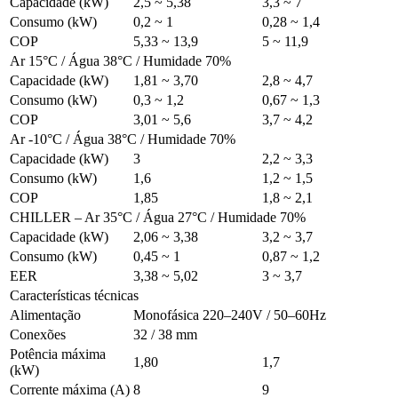
Capacidade (kW)
2,5 ~ 5,38
3,3 ~ 7
Consumo (kW)
0,2 ~ 1
0,28 ~ 1,4
COP
5,33 ~ 13,9
5 ~ 11,9
Ar 15°C / Água 38°C / Humidade 70%
Capacidade (kW)
1,81 ~ 3,70
2,8 ~ 4,7
Consumo (kW)
0,3 ~ 1,2
0,67 ~ 1,3
COP
3,01 ~ 5,6
3,7 ~ 4,2
Ar -10°C / Água 38°C / Humidade 70%
Capacidade (kW)
3
2,2 ~ 3,3
Consumo (kW)
1,6
1,2 ~ 1,5
COP
1,85
1,8 ~ 2,1
CHILLER – Ar 35°C / Água 27°C / Humidade 70%
Capacidade (kW)
2,06 ~ 3,38
3,2 ~ 3,7
Consumo (kW)
0,45 ~ 1
0,87 ~ 1,2
EER
3,38 ~ 5,02
3 ~ 3,7
Características técnicas
Alimentação
Monofásica 220–240V / 50–60Hz
Conexões
32 / 38 mm
Potência máxima
1,80
1,7
(kW)
Corrente máxima (A)
8
9