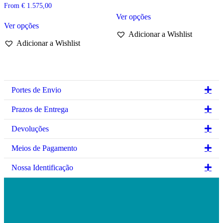
From
€
1.575,00
This
Ver opções
This
product
Ver opções
product
has
Adicionar a Wishlist
has
multiple
Adicionar a Wishlist
multiple
variants.
variants.
The
The
options
options
may
may
be
be
chosen
Ex
Portes de Envio
chosen
on
on
the
Ex
Prazos de Entrega
the
product
product
page
Ex
Devoluções
page
Ex
Meios de Pagamento
Ex
Nossa Identificação