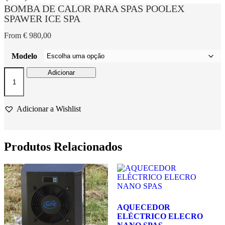
BOMBA DE CALOR PARA SPAS POOLEX
SPAWER ICE SPA
From
€
980,00
Modelo
Quantidade
Adicionar
de
BOMBA
DE
CALOR
Adicionar a Wishlist
PARA
SPAS
POOLEX
SPAWER
Produtos Relacionados
ICE
SPA
AQUECEDOR
ELÉCTRICO ELECRO