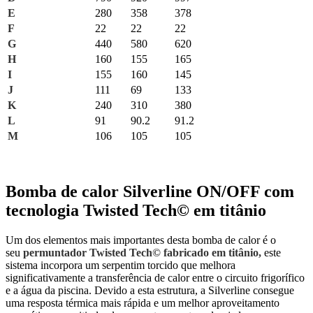
E
280
358
378
F
22
22
22
G
440
580
620
H
160
155
165
I
155
160
145
J
111
69
133
K
240
310
380
L
91
90.2
91.2
M
106
105
105
Bomba de calor Silverline ON/OFF com
tecnologia Twisted Tech© em titânio
Um dos elementos mais importantes desta bomba de calor é o
seu
permuntador Twisted Tech© fabricado em titânio,
este
sistema incorpora um serpentim torcido que melhora
significativamente a transferência de calor entre o circuito frigorífico
e a água da piscina. Devido a esta estrutura, a Silverline consegue
uma resposta térmica mais rápida e um melhor aproveitamento