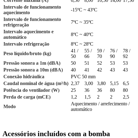
Corrente máxima (A)
6,50
8,00
10,50
14,00
17,50
Intervalo de funcionamento
-15ºC ~ 43ºC
aquecimento
Intervalo de funcionamento
7ºC ~ 35ºC
refrigeração
Intervalo aquecimento e
8ºC ~ 40ºC
automático
Intervalo refrigeração
8ºC ~ 28ºC
41 /
55 /
59 /
76 /
78 /
Peso líquido/bruto (kg)
50
66
70
90
92
Pressão sonora a 1m (dBA)
50
51
52
53
53
Pressão sonora a 10m (dBA)
40
41
42
43
43
Conexão hidráulica
PVC 50 mm
Caudal nominal de água (m³/h)
2,37
3,00
3,80
5,15
6,5
Potência do ventilador (W)
25
36
36
80
80
Perda de carga (mCE)
1,2
1,5
2
2
2,5
Aquecimento / arrefecimento /
Modo
automático
Acessórios incluídos com a bomba