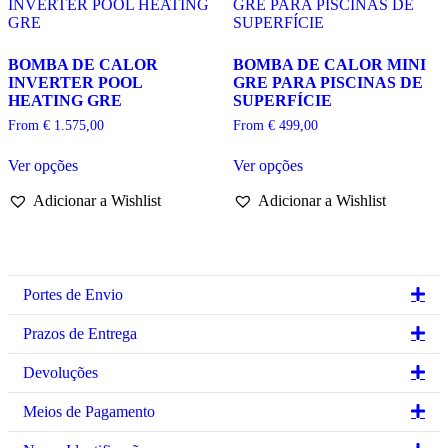
on
be
the
chosen
product
on
BOMBA DE CALOR
BOMBA DE CALOR MINI
page
the
INVERTER POOL
GRE PARA PISCINAS DE
product
HEATING GRE
SUPERFÍCIE
page
From
€
1.575,00
From
€
499,00
This
This
Ver opções
Ver opções
product
product
has
has
Adicionar a Wishlist
Adicionar a Wishlist
multiple
multiple
variants.
variants.
The
The
options
options
may
may
be
be
Ex
Portes de Envio
chosen
chosen
on
on
Ex
Prazos de Entrega
the
the
product
product
Ex
Devoluções
page
page
Ex
Meios de Pagamento