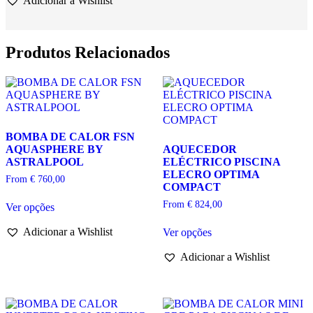
SILVERLINE
ON/OFF
WIFI
POOLEX
Produtos Relacionados
BOMBA DE CALOR FSN
AQUASPHERE BY
AQUECEDOR
ASTRALPOOL
ELÉCTRICO PISCINA
ELECRO OPTIMA
From
€
760,00
COMPACT
This
From
€
824,00
Ver opções
product
has
This
Adicionar a Wishlist
Ver opções
multiple
product
variants.
has
Adicionar a Wishlist
The
multiple
options
variants.
may
The
be
options
chosen
may