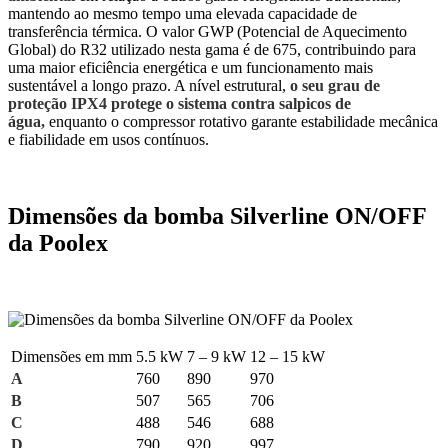
mantendo ao mesmo tempo uma elevada capacidade de
transferência térmica. O valor GWP (Potencial de Aquecimento
Global) do R32 utilizado nesta gama é de 675, contribuindo para
uma maior eficiência energética e um funcionamento mais
sustentável a longo prazo. A nível estrutural,
o seu grau de
proteção IPX4 protege o sistema contra salpicos de
água,
enquanto o compressor rotativo garante estabilidade mecânica
e fiabilidade em usos contínuos.
Dimensões da bomba Silverline ON/OFF
da Poolex
Dimensões em mm
5.5 kW
7 – 9 kW
12 – 15 kW
A
760
890
970
B
507
565
706
C
488
546
688
D
790
920
997