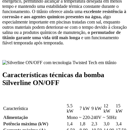
energético, permitindo alcançar a temperatura desejada em menos
tempo e mantendo uma estabilidade térmica constante durante o
funcionamento. O titânio oferece ainda uma
excelente resistência à
corrosão e aos agentes químicos presentes na água,
algo
especialmente importante em piscinas tratadas com sal, enquanto
outros materiais podem deteriorar-se com o tempo devido à cloração
salina ou a produtos químicos de manutenção,
o permutador de
titânio garante uma vida útil mais longa
e um funcionamento
fiável temporada após temporada.
Características técnicas da bomba
Silverline ON/OFF
5.5
12
15
Característica
7 kW
9 kW
kW
kW
kW
Alimentação
Mono ~ 220-240V ~ 50Hz
Potência máxima (kW)
1,4
1,8
2,3
3,0
3,4