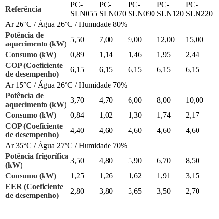
PC-
PC-
PC-
PC-
PC-
Referência
SLN055
SLN070
SLN090
SLN120
SLN220
Ar 26°C / Água 26°C / Humidade 80%
Potência de
5,50
7,00
9,00
12,00
15,00
aquecimento (kW)
Consumo (kW)
0,89
1,14
1,46
1,95
2,44
COP (Coeficiente
6,15
6,15
6,15
6,15
6,15
de desempenho)
Ar 15°C / Água 26°C / Humidade 70%
Potência de
3,70
4,70
6,00
8,00
10,00
aquecimento (kW)
Consumo (kW)
0,84
1,02
1,30
1,74
2,17
COP (Coeficiente
4,40
4,60
4,60
4,60
4,60
de desempenho)
Ar 35°C / Água 27°C / Humidade 70%
Potência frigorífica
3,50
4,80
5,90
6,70
8,50
(kW)
Consumo (kW)
1,25
1,26
1,62
1,91
3,15
EER (Coeficiente
2,80
3,80
3,65
3,50
2,70
de desempenho)