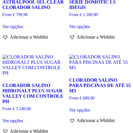
ASTRALPOOL SEL CLEAR
SERIE DOMOTIC LS
CLORADOR SALINO
IDEGIS
From
€
799,00
From
€
1.100,00
This
This
Ver opções
Ver opções
product
product
has
has
Adicionar a Wishlist
Adicionar a Wishlist
multiple
multiple
variants.
variants.
The
The
options
options
may
may
be
be
chosen
chosen
on
on
CLORADOR SALINO
the
the
CLORADOR SALINO
PARA PISCINAS DE ATÉ 55
product
product
HIDROSALT PLUS SUGAR
M3
page
page
VALLEY COM CONTROLE
From
€
689,00
PH
This
From
€
1.240,00
Ver opções
product
This
has
Adicionar a Wishlist
Ver opções
product
multiple
has
variants.
Adicionar a Wishlist
multiple
The