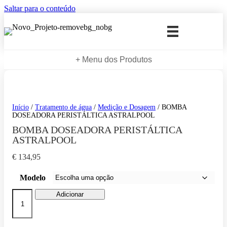
Saltar para o conteúdo
+ Menu dos Produtos
Início
/
Tratamento de água
/
Medição e Dosagem
/ BOMBA
DOSEADORA PERISTÁLTICA ASTRALPOOL
BOMBA DOSEADORA PERISTÁLTICA
ASTRALPOOL
€
134,95
Modelo
Quantidade
Adicionar
de
BOMBA
DOSEADORA