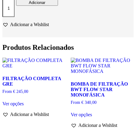
Quantidade
Adicionar
de
BOMBA
FILTRAÇÃO
NOXSALT
Adicionar a Wishlist
ESPA
PARA
ÁGUA
DO
Produtos Relacionados
MAR
FILTRAÇÃO COMPLETA
GRE
BOMBA DE FILTRAÇÃO
BWT FLOW STAR
From
€
245,00
MONOFÁSICA
This
From
€
340,00
Ver opções
product
has
This
Adicionar a Wishlist
Ver opções
multiple
product
variants.
has
Adicionar a Wishlist
The
multiple
options
variants.