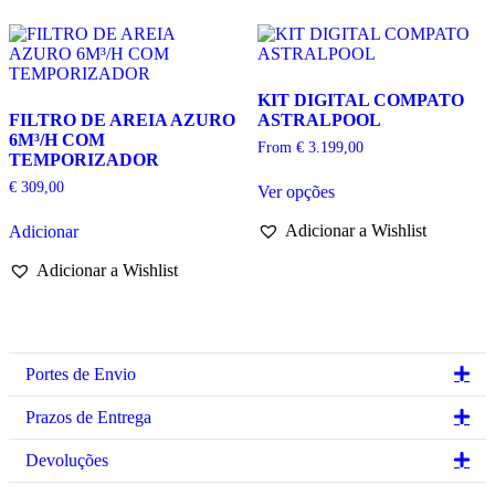
may
The
be
options
chosen
may
on
be
the
chosen
KIT DIGITAL COMPATO
product
on
FILTRO DE AREIA AZURO
ASTRALPOOL
page
the
6M³/H COM
product
From
€
3.199,00
TEMPORIZADOR
page
This
€
309,00
Ver opções
product
has
Adicionar a Wishlist
Adicionar
multiple
variants.
Adicionar a Wishlist
The
options
may
be
chosen
on
Ex
Portes de Envio
the
product
Ex
Prazos de Entrega
page
Ex
Devoluções