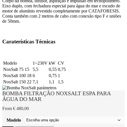
Corpo da bomba, difusor, aspiração e impulsão em tecnopolímero.
Eixo duplo, com fechadura especial para água do mar e escudo de
motor de alumínio revestido completamente por CATAFORESIS.
Conta também com 2 metros de cabo com conexão tipo F e uniões
de 50mm.
Caraterísticas Técnicas
Modelo
1~230V
kW
CV
NoxSalt 75 15
5,5
0,55
0,75
NoxSalt 100 18
6
0,75
1
NoxSalt 150 22
7,1
1,1
1,5
BOMBA FILTRAÇÃO NOXSALT ESPA PARA
ÁGUA DO MAR
From
€
480,00
Modelo