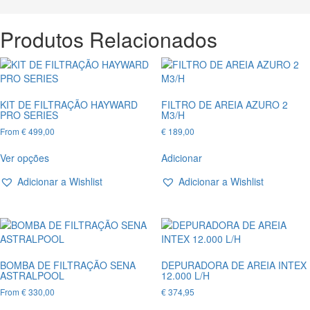
PLUS
ESPA
PARA
Produtos Relacionados
ÁGUA
DO
MAR
KIT DE FILTRAÇÃO HAYWARD
FILTRO DE AREIA AZURO 2
PRO SERIES
M3/H
From
€
499,00
€
189,00
This
Ver opções
Adicionar
product
has
Adicionar a Wishlist
Adicionar a Wishlist
multiple
variants.
The
options
may
be
BOMBA DE FILTRAÇÃO SENA
DEPURADORA DE AREIA INTEX
chosen
ASTRALPOOL
12.000 L/H
on
From
€
330,00
€
374,95
the
This