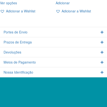
product
Ver opções
Adicionar
product
page
has
Adicionar a Wishlist
Adicionar a Wishlist
multiple
variants.
The
options
Portes de Envio
Ex
may
be
Prazos de Entrega
chosen
Ex
on
the
Devoluções
Ex
product
page
Meios de Pagamento
Ex
Nossa Identificação
Ex