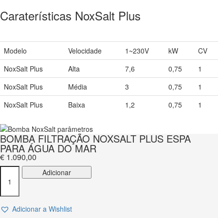
Caraterísticas NoxSalt Plus
Modelo
Velocidade
1~230V
kW
CV
NoxSalt Plus
Alta
7,6
0,75
1
NoxSalt Plus
Média
3
0,75
1
NoxSalt Plus
Baixa
1,2
0,75
1
BOMBA FILTRAÇÃO NOXSALT PLUS ESPA
PARA ÁGUA DO MAR
€
1.090,00
Quantidade
Adicionar
de
BOMBA
FILTRAÇÃO
Adicionar a Wishlist
NOXSALT