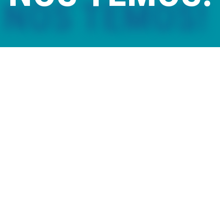
Comercializamos piscinas removíveis e de madeira, mantas e
coberturas térmicas, saunas, spas e acessórios com qualidade,
rapidez e preço.
Também prestamos serviços de montagem, assistência técnica
e melhoria de qualidade de água.
VER LOJA