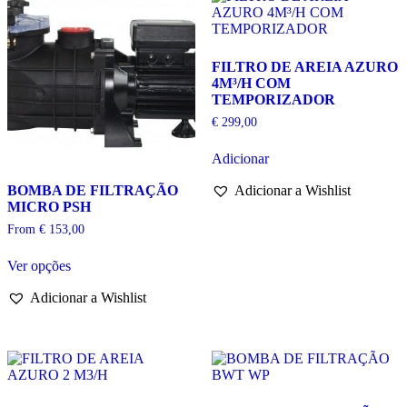
FILTRO DE AREIA AZURO
4M³/H COM
TEMPORIZADOR
€
299,00
Adicionar
Adicionar a Wishlist
BOMBA DE FILTRAÇÃO
MICRO PSH
From
€
153,00
This
Ver opções
product
has
Adicionar a Wishlist
multiple
variants.
The
options
may
be
chosen