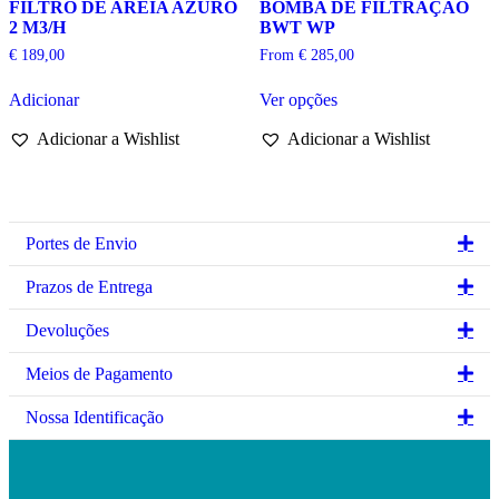
FILTRO DE AREIA AZURO
BOMBA DE FILTRAÇÃO
on
2 M3/H
BWT WP
the
product
€
189,00
From
€
285,00
page
This
Adicionar
Ver opções
product
has
Adicionar a Wishlist
Adicionar a Wishlist
multiple
variants.
The
options
may
be
Ex
Portes de Envio
chosen
on
Ex
Prazos de Entrega
the
product
Ex
Devoluções
page
Ex
Meios de Pagamento
Ex
Nossa Identificação