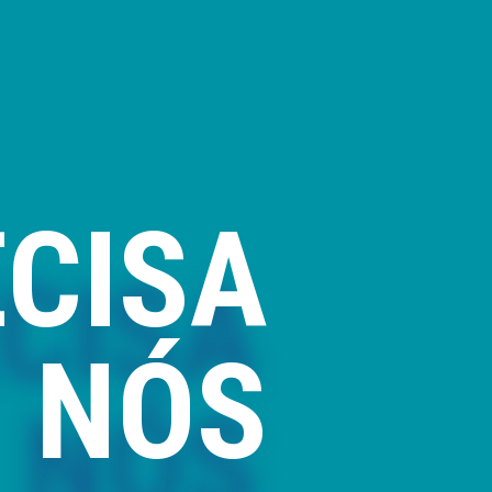
ECISA
Comerci
e cobert
qualidad
NÓS
Também 
técnica 