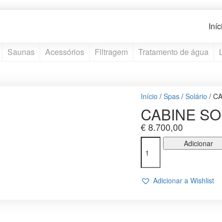
Iníc
Saunas
Acessórios
Filtragem
Tratamento de água
Início
/
Spas
/
Solário
/ C
CABINE SO
€
8.700,00
Quantidade
Adicionar
de
CABINE
SOLÁRIO
Adicionar a Wishlist
VERTICAL
HOLL'S