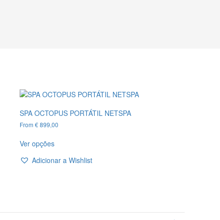
SPA OCTOPUS PORTÁTIL NETSPA
From
€
899,00
This
Ver opções
product
has
Adicionar a Wishlist
multiple
variants.
The
options
may
be