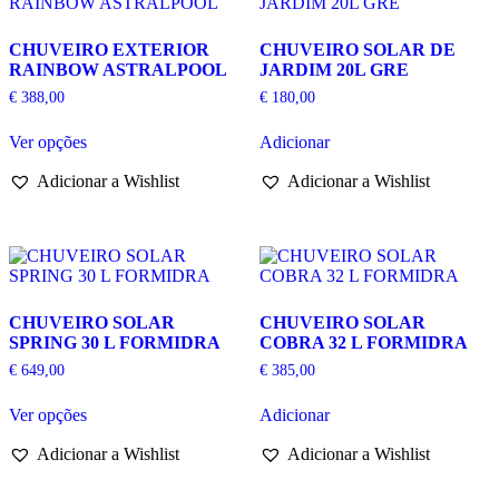
CHUVEIRO EXTERIOR
CHUVEIRO SOLAR DE
RAINBOW ASTRALPOOL
JARDIM 20L GRE
€
388,00
€
180,00
This
Ver opções
Adicionar
product
has
Adicionar a Wishlist
Adicionar a Wishlist
multiple
variants.
The
options
may
be
chosen
CHUVEIRO SOLAR
CHUVEIRO SOLAR
on
SPRING 30 L FORMIDRA
COBRA 32 L FORMIDRA
the
product
€
649,00
€
385,00
page
This
Ver opções
Adicionar
product
has
Adicionar a Wishlist
Adicionar a Wishlist
multiple
variants.
The