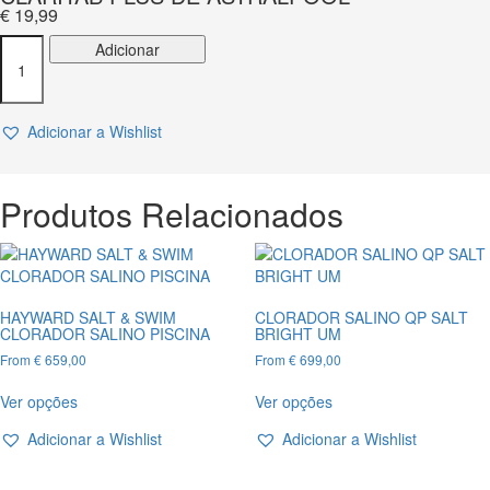
€
19,99
Quantidade
Adicionar
de
CLARITAB
PLUS
Adicionar a Wishlist
DE
ASTRALPOOL
Produtos Relacionados
HAYWARD SALT & SWIM
CLORADOR SALINO QP SALT
CLORADOR SALINO PISCINA
BRIGHT UM
From
€
659,00
From
€
699,00
This
This
Ver opções
Ver opções
product
product
has
has
Adicionar a Wishlist
Adicionar a Wishlist
multiple
multiple
variants.
variants.