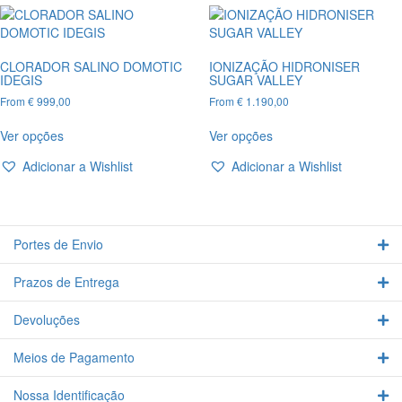
The
The
options
options
may
may
be
be
CLORADOR SALINO DOMOTIC
IONIZAÇÃO HIDRONISER
chosen
chosen
IDEGIS
SUGAR VALLEY
on
on
From
€
999,00
From
€
1.190,00
the
the
This
This
product
product
Ver opções
Ver opções
product
product
page
page
has
has
Adicionar a Wishlist
Adicionar a Wishlist
multiple
multiple
variants.
variants.
The
The
options
options
Portes de Envio
Ex
may
may
be
be
Prazos de Entrega
chosen
chosen
Ex
on
on
the
the
Devoluções
Ex
product
product
page
page
Meios de Pagamento
Ex
Nossa Identificação
Ex