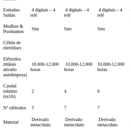
Entradas-
4 digitais – 4
4 digitais – 4
4 digitais – 4
Saídas
relé
relé
relé
Modbus &
Sim
Sim
Sim
Poolstation
Célula de
eletrólises
Elétrodos
(titânio
10.000-12.000
10.000-12.000
10.000-12.000
ativado
horas
horas
horas
autolimpeza)
Caudal
mínimo
2
4
6
(m3/h)
Nº elétrodos
5
7
7
Derivado
Derivado
Derivado
Material
metacrilato
metacrilato
metacrilato