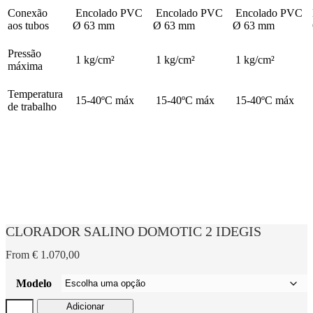
Conexão
Encolado PVC
Encolado PVC
Encolado PVC
aos tubos
Ø 63 mm
Ø 63 mm
Ø 63 mm
Pressão
1 kg/cm²
1 kg/cm²
1 kg/cm²
máxima
Temperatura
15-40ºC máx
15-40ºC máx
15-40ºC máx
de trabalho
CLORADOR SALINO DOMOTIC 2 IDEGIS
From
€
1.070,00
Modelo
Quantidade
Adicionar