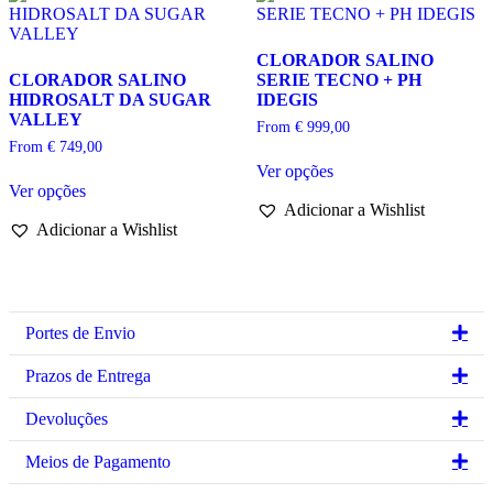
may
be
be
chosen
chosen
on
CLORADOR SALINO
on
the
CLORADOR SALINO
SERIE TECNO + PH
the
product
HIDROSALT DA SUGAR
IDEGIS
product
page
VALLEY
page
From
€
999,00
From
€
749,00
This
Ver opções
This
product
Ver opções
product
has
Adicionar a Wishlist
has
multiple
Adicionar a Wishlist
multiple
variants.
variants.
The
The
options
options
may
may
be
be
chosen
Ex
Portes de Envio
chosen
on
on
the
Ex
Prazos de Entrega
the
product
product
page
Ex
Devoluções
page
Ex
Meios de Pagamento