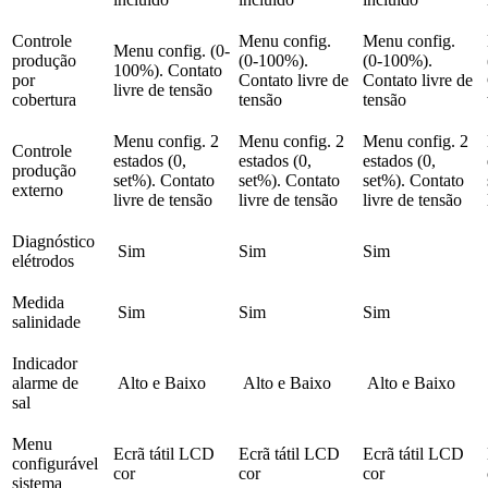
Controle
Menu config.
Menu config.
Menu config. (0-
produção
(0-100%).
(0-100%).
100%). Contato
por
Contato livre de
Contato livre de
livre de tensão
cobertura
tensão
tensão
Menu config. 2
Menu config. 2
Menu config. 2
Controle
estados (0,
estados (0,
estados (0,
produção
set%). Contato
set%). Contato
set%). Contato
externo
livre de tensão
livre de tensão
livre de tensão
Diagnóstico
Sim
Sim
Sim
elétrodos
Medida
Sim
Sim
Sim
salinidade
Indicador
alarme de
Alto e Baixo
Alto e Baixo
Alto e Baixo
sal
Menu
Ecrã tátil LCD
Ecrã tátil LCD
Ecrã tátil LCD
configurável
cor
cor
cor
sistema