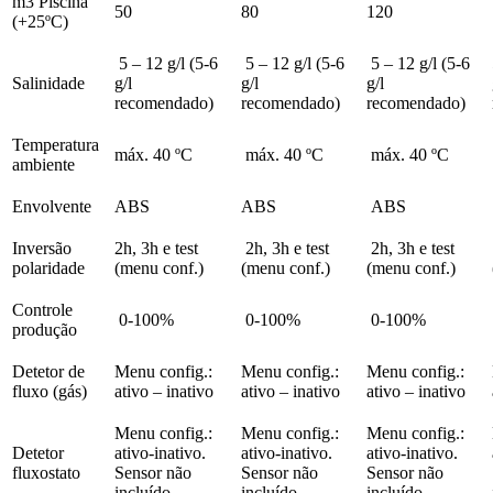
m3 Piscina
50
80
120
(+25ºC)
5 – 12 g/l (5-6
5 – 12 g/l (5-6
5 – 12 g/l (5-6
Salinidade
g/l
g/l
g/l
recomendado)
recomendado)
recomendado)
Temperatura
máx. 40 ºC
máx. 40 ºC
máx. 40 ºC
ambiente
Envolvente
ABS
ABS
ABS
Inversão
2h, 3h e test
2h, 3h e test
2h, 3h e test
polaridade
(menu conf.)
(menu conf.)
(menu conf.)
Controle
0-100%
0-100%
0-100%
produção
Detetor de
Menu config.:
Menu config.:
Menu config.:
fluxo (gás)
ativo – inativo
ativo – inativo
ativo – inativo
Menu config.:
Menu config.:
Menu config.:
Detetor
ativo-inativo.
ativo-inativo.
ativo-inativo.
fluxostato
Sensor não
Sensor não
Sensor não
incluído
incluído
incluído