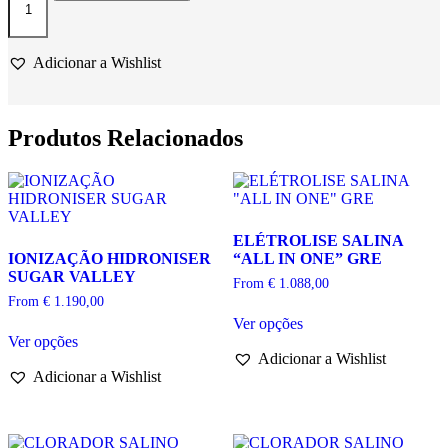
de
CLORADOR
SALINO
DOMOTIC
Adicionar a Wishlist
2
IDEGIS
Produtos Relacionados
ELÉTROLISE SALINA
IONIZAÇÃO HIDRONISER
“ALL IN ONE” GRE
SUGAR VALLEY
From
€
1.088,00
From
€
1.190,00
This
Ver opções
This
product
Ver opções
product
has
Adicionar a Wishlist
has
multiple
Adicionar a Wishlist
multiple
variants.
variants.
The
The
options
options
may