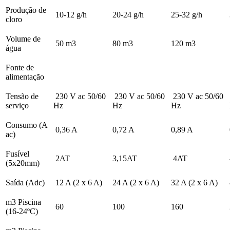
Produção de
10-12 g/h
20-24 g/h
25-32 g/h
cloro
Volume de
50 m3
80 m3
120 m3
água
Fonte de
alimentação
Tensão de
230 V ac 50/60
230 V ac 50/60
230 V ac 50/60
serviço
Hz
Hz
Hz
Consumo (A
0,36 A
0,72 A
0,89 A
ac)
Fusível
2AT
3,15AT
4AT
(5x20mm)
Saída (Adc)
12 A (2 x 6 A)
24 A (2 x 6 A)
32 A (2 x 6 A)
m3 Piscina
60
100
160
(16-24ºC)