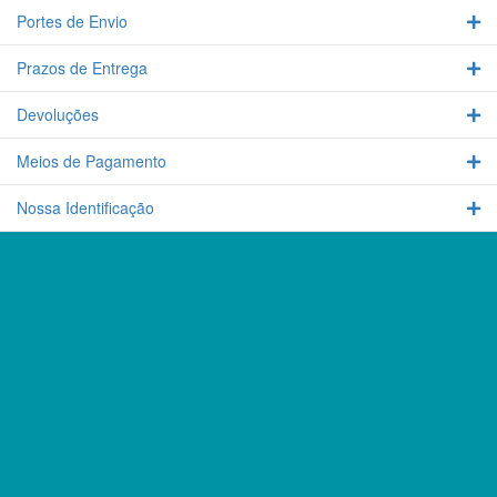
options
be
Portes de Envio
Ex
may
chosen
be
on
Prazos de Entrega
chosen
Ex
the
on
product
the
Devoluções
Ex
page
product
page
Meios de Pagamento
Ex
Nossa Identificação
Ex