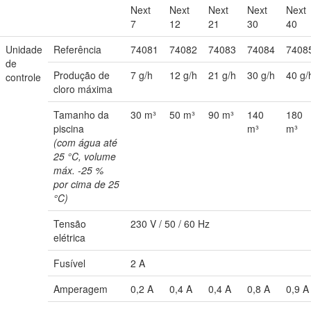
Next
Next
Next
Next
Next
7
12
21
30
40
Unidade
Referência
74081
74082
74083
74084
7408
de
Produção de
7 g/h
12 g/h
21 g/h
30 g/h
40 g/
controle
cloro máxima
Tamanho da
30 m³
50 m³
90 m³
140
180
piscina
m³
m³
(com água até
25 °C, volume
máx. -25 %
por cima de 25
°C)
Tensão
230 V / 50 / 60 Hz
elétrica
Fusível
2 A
Amperagem
0,2 A
0,4 A
0,4 A
0,8 A
0,9 A