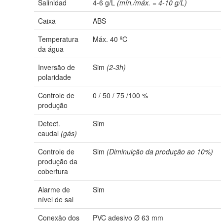
Salinidad
4-6 g/L
(mín./máx. = 4-10 g/L)
Caixa
ABS
Temperatura
Máx. 40 ºC
da água
Inversão de
Sim
(2-3h)
polaridade
Controle de
0 / 50 / 75 /100 %
produção
Detect.
Sim
caudal
(gás)
Controle de
Sim
(Diminuição da produção ao 10%)
produção da
cobertura
Alarme de
Sim
nível de sal
Conexão dos
PVC adesivo Ø 63 mm