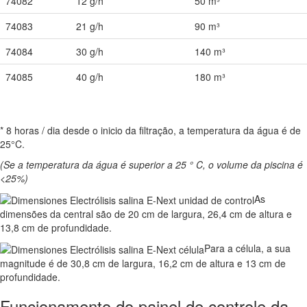
74082
12 g/h
50 m³
74083
21 g/h
90 m³
74084
30 g/h
140 m³
74085
40 g/h
180 m³
* 8 horas / dia desde o inicio da filtração, a temperatura da água é de
25°C.
(Se a temperatura da água é superior a 25 ° C, o volume da piscina é
<25%)
As
dimensões da central são de 20 cm de largura, 26,4 cm de altura e
13,8 cm de profundidade.
Para a célula, a sua
magnitude é de 30,8 cm de largura, 16,2 cm de altura e 13 cm de
profundidade.
Funcionamento do painel de controle da