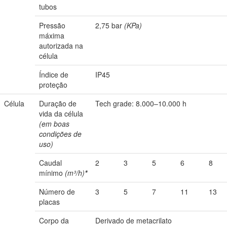
tubos
Pressão
2,75 bar
(KPa)
máxima
autorizada na
célula
Índice de
IP45
proteção
Célula
Duração de
Tech grade: 8.000–10.000 h
vida da célula
(em boas
condições de
uso)
Caudal
2
3
5
6
8
mínimo
(m³/h)
*
Número de
3
5
7
11
13
placas
Corpo da
Derivado de metacrilato