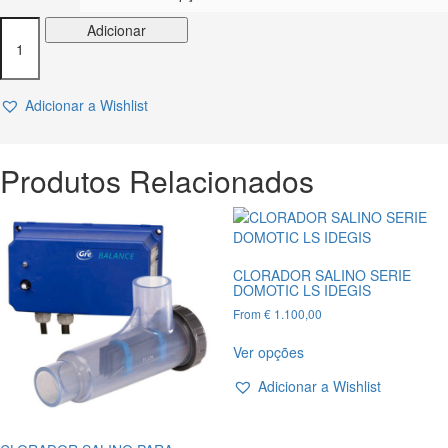
Quantidade
Adicionar
de
CLORADOR
SALINO
Adicionar a Wishlist
E-
NEXT
ASTRALPOOL
Produtos Relacionados
CLORADOR SALINO SERIE
DOMOTIC LS IDEGIS
From
€
1.100,00
This
Ver opções
product
has
Adicionar a Wishlist
multiple
variants.
The