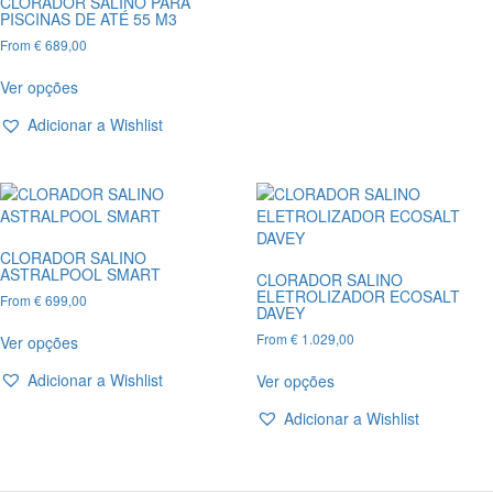
CLORADOR SALINO PARA
options
PISCINAS DE ATÉ 55 M3
may
From
€
689,00
be
This
chosen
Ver opções
product
on
has
the
Adicionar a Wishlist
multiple
product
variants.
page
The
options
may
be
CLORADOR SALINO
chosen
ASTRALPOOL SMART
CLORADOR SALINO
on
ELETROLIZADOR ECOSALT
From
€
699,00
DAVEY
the
This
product
From
€
1.029,00
Ver opções
product
page
This
has
Adicionar a Wishlist
Ver opções
product
multiple
has
variants.
Adicionar a Wishlist
multiple
The
variants.
options
The
may