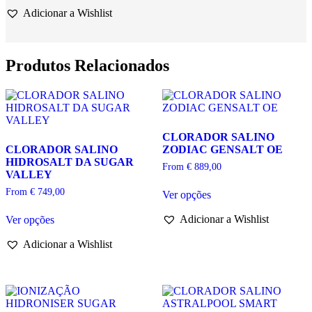
POOLEX
Adicionar a Wishlist
TURBO
SALT
Produtos Relacionados
CLORADOR SALINO
CLORADOR SALINO
ZODIAC GENSALT OE
HIDROSALT DA SUGAR
From
€
889,00
VALLEY
This
From
€
749,00
Ver opções
product
This
has
Adicionar a Wishlist
Ver opções
product
multiple
has
variants.
Adicionar a Wishlist
multiple
The
variants.
options
The
may
options
be
may
chosen
be
on