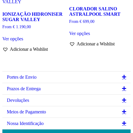
chosen
the
CLORADOR SALINO
on
product
IONIZAÇÃO HIDRONISER
ASTRALPOOL SMART
the
page
SUGAR VALLEY
product
From
€
699,00
page
From
€
1.190,00
This
Ver opções
This
product
Ver opções
product
has
Adicionar a Wishlist
has
multiple
Adicionar a Wishlist
multiple
variants.
variants.
The
The
options
options
may
may
be
be
chosen
Ex
Portes de Envio
chosen
on
on
the
Ex
Prazos de Entrega
the
product
product
page
Ex
Devoluções
page
Ex
Meios de Pagamento
Ex
Nossa Identificação