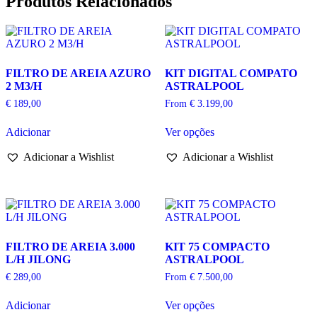
Produtos Relacionados
FILTRO DE AREIA AZURO
KIT DIGITAL COMPATO
2 M3/H
ASTRALPOOL
€
189,00
From
€
3.199,00
This
Adicionar
Ver opções
product
has
Adicionar a Wishlist
Adicionar a Wishlist
multiple
variants.
The
options
may
be
chosen
FILTRO DE AREIA 3.000
KIT 75 COMPACTO
on
L/H JILONG
ASTRALPOOL
the
product
€
289,00
From
€
7.500,00
page
This
Adicionar
Ver opções
product