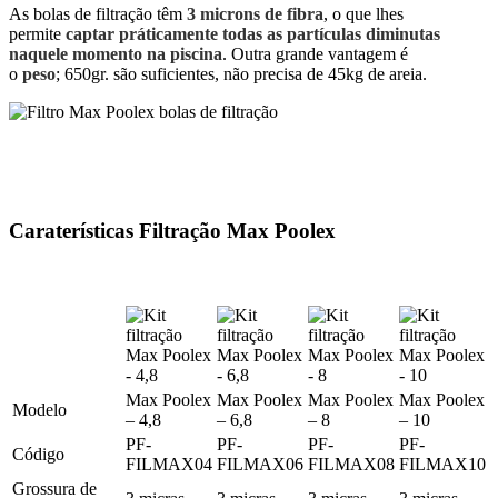
As bolas de filtração têm
3 microns de fibra
, o que lhes
permite
captar práticamente todas as partículas diminutas
naquele momento na piscina
. Outra grande vantagem é
o
peso
; 650gr. são suficientes, não precisa de 45kg de areia.
Caraterísticas Filtração Max Poolex
Max Poolex
Max Poolex
Max Poolex
Max Poolex
Modelo
– 4,8
– 6,8
– 8
– 10
PF-
PF-
PF-
PF-
Código
FILMAX04
FILMAX06
FILMAX08
FILMAX10
Grossura de