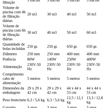
3 micras
3 micras
3 micras
3 micras
filtração
Volume de
piscina com 4h
20 m3
30 m3
40 m3
50 m3
de filtração
diárias
Volume de
piscina com 6h
30 m3
40 m3
50 m3
60 m3
de filtração
diárias
Quantidade de
250 gr.
250 gr.
650 gr.
650 gr.
bolas incluídas
Diâmetro
250 mm
250 mm
400 mm
400 mm
Potência
80W
140W
250W
400W
230V-50
230V-50
230V-50
230V-50
Alimentação
Hz
Hz
Hz
Hz
Comprimento
cabo de
5 metros
5 metros
5 metros
5 metros
alimentação
Dimensões da
29 x 29 x
29 x 29 x
44 x 44 x
44 x 44 x
embalagem
42 cm
42 cm
53 cm
53 cm
12,5 / 12,1
13,3 / 12,8
Peso bruto/neto
6,3 / 5,6 kg
6,3 / 5,6 kg
kg
kg
Garantia
3 anos
3 anos
3 anos
3 anos