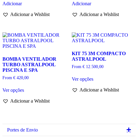
Adicionar
Adicionar
Adicionar a Wishlist
Adicionar a Wishlist
KIT 75 3M COMPACTO
BOMBA VENTILADOR
ASTRALPOOL
TURBO ASTRALPOOL
From
€
12.500,00
PISCINA E SPA
This
From
€
420,00
Ver opções
product
This
has
Adicionar a Wishlist
Ver opções
product
multiple
has
variants.
Adicionar a Wishlist
multiple
The
variants.
options
The
may
options
be
may
chosen
be
on
Ex
Portes de Envio
chosen
the