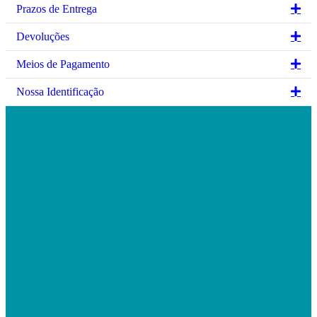
on
product
Ex
Prazos de Entrega
the
page
product
Ex
Devoluções
page
Ex
Meios de Pagamento
Ex
Nossa Identificação