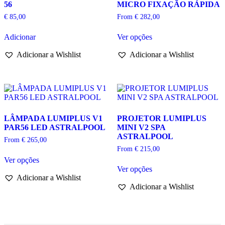
56
MICRO FIXAÇÃO RÁPIDA
€
85,00
From
€
282,00
This
Adicionar
Ver opções
product
has
Adicionar a Wishlist
Adicionar a Wishlist
multiple
variants.
The
options
may
be
chosen
LÂMPADA LUMIPLUS V1
PROJETOR LUMIPLUS
on
PAR56 LED ASTRALPOOL
MINI V2 SPA
the
ASTRALPOOL
product
From
€
265,00
page
From
€
215,00
This
Ver opções
product
This
Ver opções
has
product
Adicionar a Wishlist
multiple
has
Adicionar a Wishlist
variants.
multiple
The
variants.
options
The
may
options
be
may