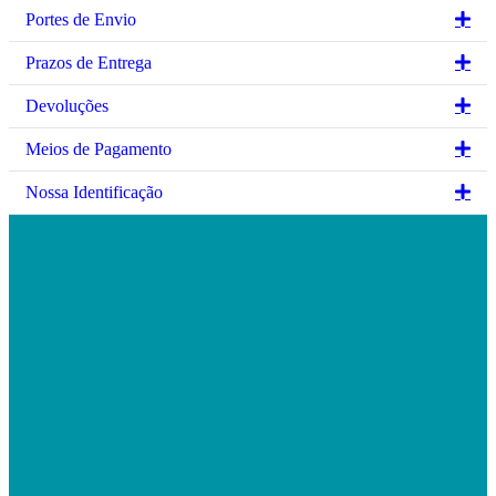
chosen
be
Ex
Portes de Envio
on
chosen
the
on
Ex
Prazos de Entrega
product
the
page
product
Ex
Devoluções
page
Ex
Meios de Pagamento
Ex
Nossa Identificação