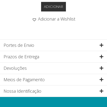
ADICIONAR
Adicionar a Wishlist
Portes de Envio
E
Prazos de Entrega
E
Devoluções
E
Meios de Pagamento
E
Nossa Identificação
E