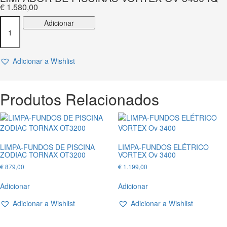
€
1.580,00
Quantidade
Adicionar
de
LIMPADOR
DE
Adicionar a Wishlist
PISCINAS
VORTEX
OV
5480
Produtos Relacionados
IQ
LIMPA-FUNDOS DE PISCINA
LIMPA-FUNDOS ELÉTRICO
ZODIAC TORNAX OT3200
VORTEX Ov 3400
€
879,00
€
1.199,00
Adicionar
Adicionar
Adicionar a Wishlist
Adicionar a Wishlist