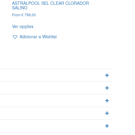
ASTRALPOOL SEL CLEAR CLORADOR
SALINO
From
€
799,00
This
Ver opções
product
has
Adicionar a Wishlist
multiple
variants.
The
options
may
be
Expandir
chosen
on
the
Expandir
product
page
Expandir
Expandir
Expandir