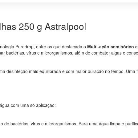
BÓRICO
PASTILHAS
250G
ASTRALPOOL
lhas 250 g Astralpool
nologia Puredrop, entre os que destacada o
Multi-ação sem bórico e
nar bactérias, vírus e microrganismos, além de combater algas e cons
uma desinfeção mais equilibrada e com maior duração no tempo. Uma 
 água com uma só aplicação:
e bactérias, virus e microrganismos. Para uma água limpa e purifica