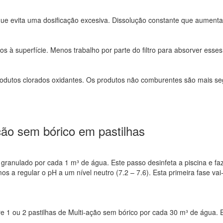
ue evita uma dosificação excesiva. Dissolução constante que aumenta 
uos à superfície. Menos trabalho por parte do filtro para absorver es
produtos clorados oxidantes. Os produtos não comburentes são mais s
ção sem bórico em pastilhas
granulado por cada 1 m³ de água. Este passo desinfeta a piscina e fa
s a regular o pH a um nível neutro (7.2 – 7.6). Esta primeira fase vai
e 1 ou 2 pastilhas de Multi-ação sem bórico por cada 30 m³ de água. E