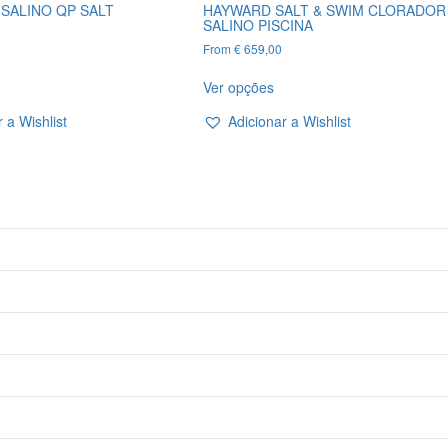
SALINO QP SALT
HAYWARD SALT & SWIM CLORADOR
SALINO PISCINA
From
€
659,00
his
This
Ver opções
roduct
product
as
has
 a Wishlist
Adicionar a Wishlist
ultiple
multiple
ariants.
variants.
he
The
ptions
options
ay
may
e
be
hosen
chosen
n
on
he
the
roduct
product
age
page