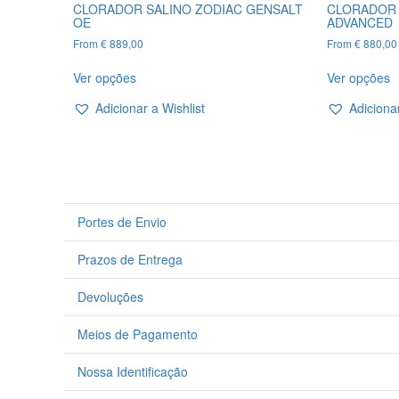
CLORADOR SALINO ZODIAC GENSALT
CLORADOR 
OE
ADVANCED
From
€
889,00
From
€
880,00
This
T
Ver opções
Ver opções
product
p
has
h
Adicionar a Wishlist
Adicionar
multiple
m
variants.
v
The
T
options
o
may
m
be
b
Portes de Envio
chosen
c
on
o
Prazos de Entrega
the
t
product
p
page
p
Devoluções
Meios de Pagamento
Nossa Identificação