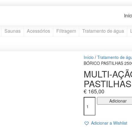
Iníc
Saunas
Acessórios
Filtragem
Tratamento de água
Início
/
Tratamento de ág
BÓRICO PASTILHAS 25
MULTI-AÇÃ
PASTILHAS
€
165,00
Quantidade
Adicionar
de
MULTI-
AÇÃO
Adicionar a Wishlist
SEM
ÁCIDO