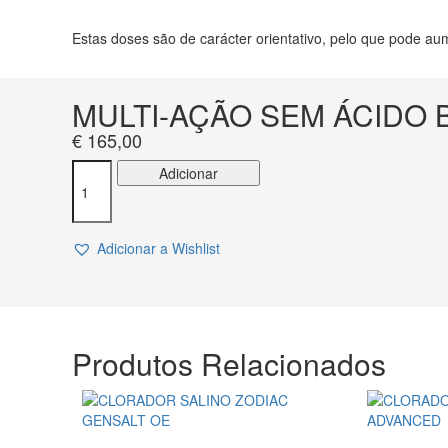
Estas doses são de carácter orientativo, pelo que pode au
MULTI-AÇÃO SEM ÁCIDO 
€
165,00
Quantidade
Adicionar
de
MULTI-
AÇÃO
Adicionar a Wishlist
SEM
ÁCIDO
BÓRICO
PASTILHAS
250G
ASTRALPOOL
Produtos Relacionados