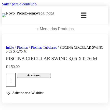
Saltar para o conteúdo
+ Menu dos Produtos
Início
/
Piscinas
/
Piscinas Tubulares
/ PISCINA CIRCULAR SWING
3,05 X 0,76 M
PISCINA CIRCULAR SWING 3,05 X 0,76 M
€
150,00
Quantidade
Adicionar
de
PISCINA
CIRCULAR
SWING
Adicionar a Wishlist
3,05
X
0,76
M