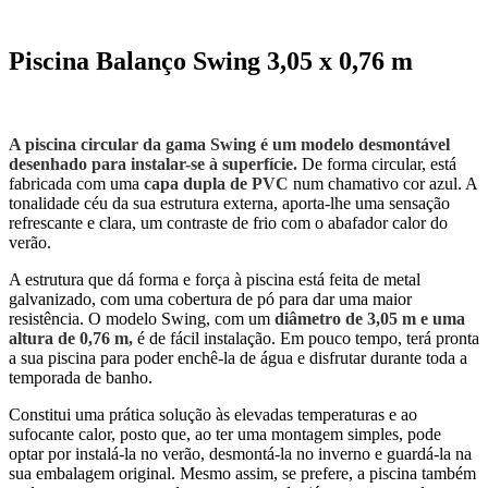
Piscina Balanço Swing 3,05 x 0,76 m
A piscina circular da gama Swing é um modelo desmontável
desenhado para instalar-se à superfície.
De forma circular, está
fabricada com uma
capa dupla de PVC
num chamativo cor azul. A
tonalidade céu da sua estrutura externa, aporta-lhe uma sensação
refrescante e clara, um contraste de frio com o abafador calor do
verão.
A estrutura que dá forma e força à piscina está feita de metal
galvanizado, com uma cobertura de pó para dar uma maior
resistência. O modelo Swing, com um
diâmetro de 3,05 m e uma
altura de 0,76 m,
é de fácil instalação. Em pouco tempo, terá pronta
a sua piscina para poder enchê-la de água e disfrutar durante toda a
temporada de banho.
Constitui uma prática solução às elevadas temperaturas e ao
sufocante calor, posto que, ao ter uma montagem simples, pode
optar por instalá-la no verão, desmontá-la no inverno e guardá-la na
sua embalagem original. Mesmo assim, se prefere, a piscina também