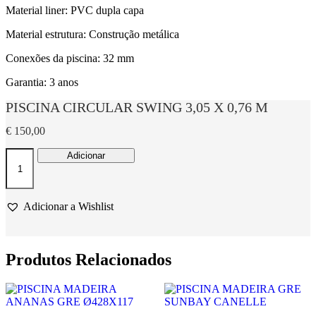
Material liner: PVC dupla capa
Material estrutura: Construção metálica
Conexões da piscina: 32 mm
Garantia: 3 anos
PISCINA CIRCULAR SWING 3,05 X 0,76 M
€
150,00
Quantidade
Adicionar
de
PISCINA
CIRCULAR
SWING
Adicionar a Wishlist
3,05
X
0,76
M
Produtos Relacionados