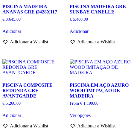
PISCINA MADEIRA
PISCINA MADEIRA GRE
ANANAS GRE Ø428X117
SUNBAY CANELLE
€
3.645,00
€
5.480,00
Adicionar
Adicionar
Adicionar a Wishlist
Adicionar a Wishlist
PISCINA COMPOSITE
PISCINA EM AÇO AZURO
REDONDA GRE
WOOD IMITAÇAO DE
AVANTGARDE
MADEIRA
€
5.260,00
From
€
1.199,00
This
Adicionar
Ver opções
product
has
Adicionar a Wishlist
Adicionar a Wishlist
multiple
variants.