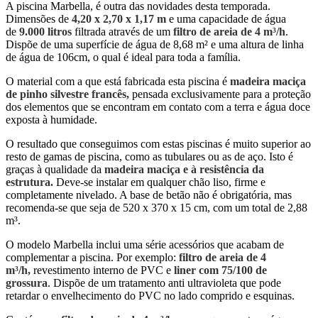
A piscina Marbella, é outra das novidades desta temporada.
Dimensões de
4,20 x 2,70 x 1,17 m
e uma capacidade de água
de
9.000 litros
filtrada através de um
filtro de areia de 4 m³/h
.
Dispõe de uma superfície de água de 8,68 m² e uma altura de linha
de água de 106cm, o qual é ideal para toda a família.
O material com a que está fabricada esta piscina é
madeira maciça
de pinho silvestre francês
,
pensada exclusivamente para a proteção
dos elementos que se encontram em contato com a terra e água doce
exposta à humidade.
O resultado que conseguimos com estas piscinas é muito superior ao
resto de gamas de piscina, como as tubulares ou as de aço. Isto é
graças à qualidade da
madeira maciça e à resistência da
estrutura.
Deve-se instalar em qualquer chão liso, firme e
completamente nivelado. A base de betão não é obrigatória, mas
recomenda-se que seja de 520 x 370 x 15 cm, com um total de 2,88
m³.
O modelo Marbella inclui uma série acessórios que acabam de
complementar a piscina. Por exemplo:
filtro de areia de 4
m³/h,
revestimento interno de PVC e
liner com 75/100 de
grossura
. Dispõe de um tratamento anti ultravioleta que pode
retardar o envelhecimento do PVC no lado comprido e esquinas.