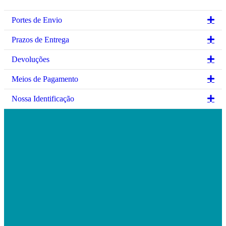
Ex
Portes de Envio
Ex
Prazos de Entrega
Ex
Devoluções
Ex
Meios de Pagamento
Ex
Nossa Identificação