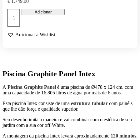
€
1.749,00
Quantidade
Adicionar
de
PISCINA
INTEX
GRAPHITE
Adicionar a Wishlist
PANEL
Piscina Graphite Panel Intex
A
Piscina Graphite Panel
é uma piscina de Ø478 x 124 cm, com
uma capacidade de 16,805 litros de água por mais de 6 anos.
Esta piscina Intex consiste de uma
estrutura tubular
com painéis
que lhe dão força e qualidade superior.
Seu desenho imita a madeira e vai combinar com o estética de seu
jardim com a sua cor off-White.
A montagem da piscina Intex levará aproximadamente
120 minutos
.