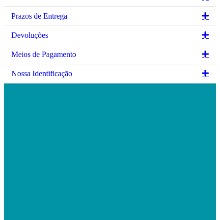
page
Ex
Prazos de Entrega
Ex
Devoluções
Ex
Meios de Pagamento
Ex
Nossa Identificação