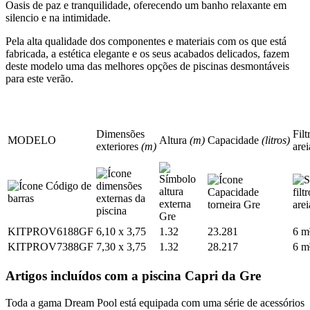
Oasis de paz e tranquilidade, oferecendo um banho relaxante em
silencio e na intimidade.
Pela alta qualidade dos componentes e materiais com os que está
fabricada, a estética elegante e os seus acabados delicados, fazem
deste modelo uma das melhores opções de piscinas desmontáveis
para este verão.
Dimensões
Filt
MODELO
Altura
(m)
Capacidade
(litros)
exteriores
(m)
are
KITPROV6188GF
6,10 x 3,75
1.32
23.281
6 m
KITPROV7388GF
7,30 x 3,75
1.32
28.217
6 m
Artigos incluídos com a piscina Capri da Gre
Toda a gama Dream Pool está equipada com uma série de acessórios