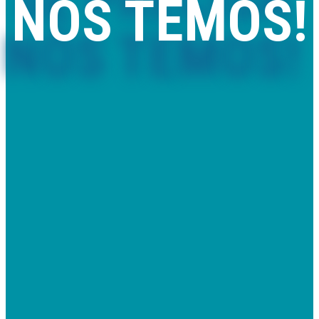
NÓS TEMOS!
Comercializamos piscinas removíveis e de madeira, mantas e
coberturas térmicas, saunas, spas e acessórios com qualidade,
rapidez e preço.
Também prestamos serviços de montagem, assistência técnica
e melhoria de qualidade de água.
VER LOJA