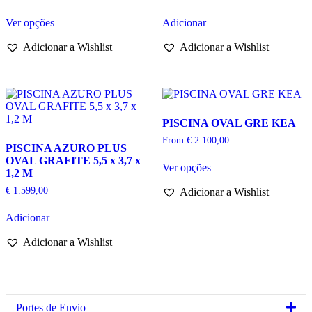
This
Ver opções
Adicionar
product
has
Adicionar a Wishlist
Adicionar a Wishlist
multiple
variants.
The
options
may
be
PISCINA OVAL GRE KEA
chosen
on
From
€
2.100,00
PISCINA AZURO PLUS
the
This
OVAL GRAFITE 5,5 x 3,7 x
product
Ver opções
product
1,2 M
page
has
€
1.599,00
Adicionar a Wishlist
multiple
variants.
Adicionar
The
options
Adicionar a Wishlist
may
be
chosen
on
the
product
Ex
Portes de Envio