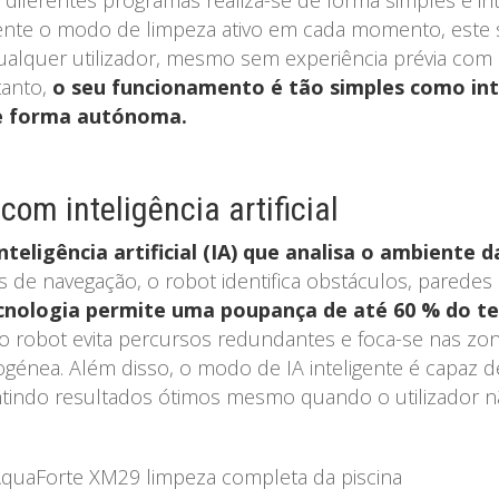
 diferentes programas realiza-se de forma simples e int
nte o modo de limpeza ativo em cada momento, este sis
qualquer utilizador, mesmo sem experiência prévia com
tanto,
o seu funcionamento é tão simples como int
de forma autónoma.
m inteligência artificial
teligência artificial (IA) que analisa o ambiente 
 de navegação, o robot identifica obstáculos, parede
cnologia permite uma poupança de até 60 % do 
 robot evita percursos redundantes e foca-se nas zo
nea. Além disso, o modo de IA inteligente é capaz de 
ntindo resultados ótimos mesmo quando o utilizador n