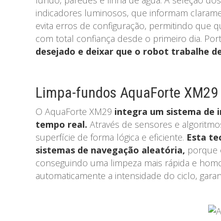
fundo, paredes e linha de água. A seleção dos
indicadores luminosos, que informam clarame
evita erros de configuração, permitindo que 
com total confiança desde o primeiro dia. Por
desejado e deixar que o robot trabalhe 
Limpa-fundos AquaForte XM29 co
O AquaForte XM29
integra um sistema de in
tempo real.
Através de sensores e algoritmos
superfície de forma lógica e eficiente.
Esta te
sistemas de navegação aleatória,
porque o
conseguindo uma limpeza mais rápida e homogé
automaticamente a intensidade do ciclo, gara