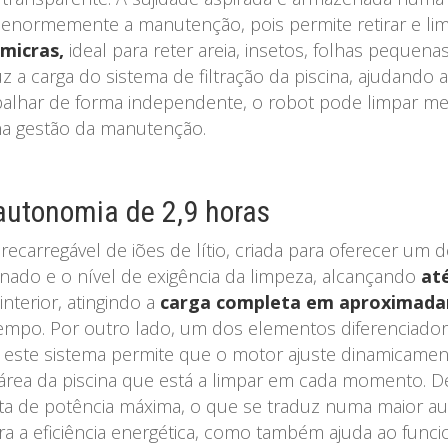
ta enormemente a manutenção, pois permite retirar e lim
 micras,
ideal para reter areia, insetos, folhas pequena
uz a carga do sistema de filtração da piscina, ajudando 
 trabalhar de forma independente, o robot pode limpar m
e na gestão da manutenção.
utonomia de 2,9 horas
carregável de iões de lítio, criada para oferecer um d
nado e o nível de exigência da limpeza, alcançando
at
nterior, atingindo a
carga completa em aproximadam
empo. Por outro lado, um dos elementos diferenciado
este sistema permite que o motor ajuste dinamicament
a área da piscina que está a limpar em cada momento. De
a de potência máxima, o que se traduz numa maior a
a eficiência energética, como também ajuda ao funcio