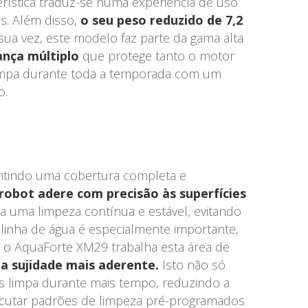
erística traduz-se numa experiência de uso
s. Além disso,
o seu peso reduzido de 7,2
 sua vez, este modelo faz parte da gama alta
ança múltiplo
que protege tanto o motor
 limpa durante toda a temporada com um
o.
rantindo uma cobertura completa e
robot adere com precisão às superfícies
uma limpeza contínua e estável, evitando
linha de água é especialmente importante,
o, o AquaForte XM29 trabalha esta área de
a sujidade mais aderente.
Isto não só
is limpa durante mais tempo, reduzindo a
xecutar padrões de limpeza pré-programados