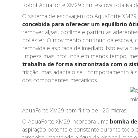
Robot AquaForte XM29 com escova rotativa d
O sistema de escovagem do AquaForte XM29
concebida para oferecer um equilíbrio óti
remover algas, biofilme e partículas aderent
poliéster. O movimento contínuo da escova, 
removida e aspirada de imediato. Isto evita q
limpeza mais profunda em menos tempo, mesm
trabalha de forma sincronizada com o sist
fricção, mas adapta o seu comportamento à su
dos componentes mecânicos.
AquaForte XM29 com filtro de 120 micras
O AquaForte XM29 incorpora uma
bomba de 
aspiração potente e constante durante todo o
tamanho, mantendo a água da piscina limpa e