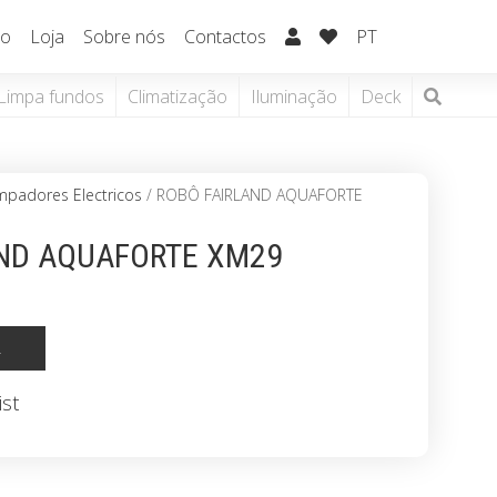
io
Loja
Sobre nós
Contactos
PT
Limpa fundos
Climatização
Iluminação
Deck
mpadores Electricos
/ ROBÔ FAIRLAND AQUAFORTE
AND AQUAFORTE XM29
R
ist