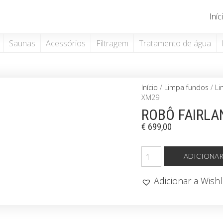
Iníc
Saunas
Acessórios
Filtragem
Tratamento de água
Início
/
Limpa fundos
/
Li
XM29
ROBÔ FAIRL
€
699,00
Quantidade
ADICIONA
de
ROBÔ
Adicionar a Wishl
FAIRLAND
AQUAFORTE
XM29