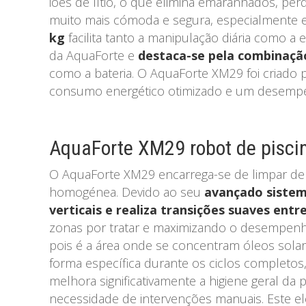
iões de lítio, o que elimina emaranhados, per
muito mais cómoda e segura, especialmente e
kg
facilita tanto a manipulação diária como a 
da AquaForte e
destaca-se pela combinação
como a bateria. O AquaForte XM29 foi criado 
consumo energético otimizado e um desempe
AquaForte XM29 robot de pisci
O AquaForte XM29 encarrega-se de limpar de f
homogénea. Devido ao seu
avançado sistema
verticais e realiza transições suaves entr
zonas por tratar e maximizando o desempenho 
pois é a área onde se concentram óleos solare
forma específica durante os ciclos completos,
melhora significativamente a higiene geral d
necessidade de intervenções manuais. Este el