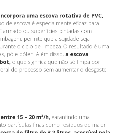
Incorpora uma escova rotativa de PVC,
po de escova é especialmente eficaz para
VC armado ou superfícies pintadas com
mbagem, permite que a sujidade seja
durante o ciclo de limpeza. O resultado é uma
s, pó e pólen. Além disso,
a escova
bot,
o que significa que não só limpa por
a geral do processo sem aumentar o desgaste
ntre 15 – 20 m³/h,
garantindo uma
nto partículas finas como resíduos de maior
a
cesta de filtro de 3,2 litros, acessível pela