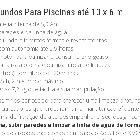
ndos Para Piscinas até 10 x 6 m
eria interna de 5,0 Ah
paredes e da linha de água
cluindo diferentes formas e revestimentos
 com autonomia até 2,9 horas
 motor para otimizar o consumo energético
nalisa a piscina e otimiza a rota de limpeza
itros) com filtro de 120 micras
1,5 h, 2 h e modo máximo
s 7,2 kg que facilita a sua manipulação
sem fios concebido para oferecer uma limpeza prof
 utilizadores que procuram uma manutenção eficiente 
tema de filtração de alto desempenho. O seu design co
na, subir paredes e limpar a linha de água de for
io dos robots tradicionais com cabo, o AquaForte XM2