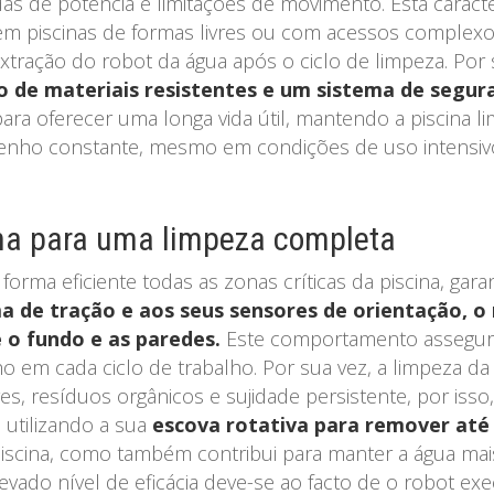
das de potência e limitações de movimento. Esta caract
m piscinas de formas livres ou com acessos complexo
extração do robot da água após o ciclo de limpeza. Por
 de materiais resistentes e um sistema de segur
para oferecer uma longa vida útil, mantendo a piscina
nho constante, mesmo em condições de uso intensiv
na para uma limpeza completa
orma eficiente todas as zonas críticas da piscina, ga
 de tração e aos seus sensores de orientação, o 
e o fundo e as paredes.
Este comportamento assegura 
em cada ciclo de trabalho. Por sua vez, a limpeza da 
s, resíduos orgânicos e sujidade persistente, por iss
 utilizando a sua
escova rotativa para remover até 
a piscina, como também contribui para manter a água ma
evado nível de eficácia deve-se ao facto de o robot e