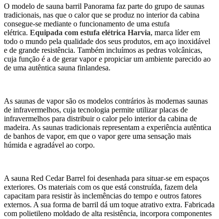
O modelo de sauna barril Panorama faz parte do grupo de saunas
tradicionais, nas que o calor que se produz no interior da cabina
consegue-se mediante o funcionamento de uma estufa
elétrica.
Equipada com estufa elétrica Harvia
, marca líder em
todo o mundo pela qualidade dos seus produtos, em aço inoxidável
e de grande resistência. Também incluímos as pedras volcânicas,
cuja função é a de gerar vapor e propiciar um ambiente parecido ao
de uma autêntica sauna finlandesa.
As saunas de vapor são os modelos contrários às modernas saunas
de infravermelhos, cuja tecnologia permite utilizar placas de
infravermelhos para distribuir o calor pelo interior da cabina de
madeira. As saunas tradicionais representam a experiência autêntica
de banhos de vapor, em que o vapor gere uma sensação mais
húmida e agradável ao corpo.
A sauna Red Cedar Barrel foi desenhada para situar-se em espaços
exteriores. Os materiais com os que está construída, fazem dela
capacitam para resistir às inclemências do tempo e outros fatores
externos. A sua forma de barril dá um toque atrativo extra. Fabricada
com polietileno moldado de alta resistência, incorpora componentes