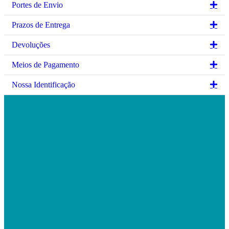
Ex
Portes de Envio
Ex
Prazos de Entrega
Ex
Devoluções
Ex
Meios de Pagamento
Ex
Nossa Identificação