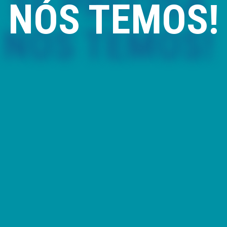
NÓS TEMOS!
Comercializamos piscinas removíveis e de madeira, mantas e
coberturas térmicas, saunas, spas e acessórios com qualidade,
rapidez e preço.
Também prestamos serviços de montagem, assistência técnica
e melhoria de qualidade de água.
VER LOJA