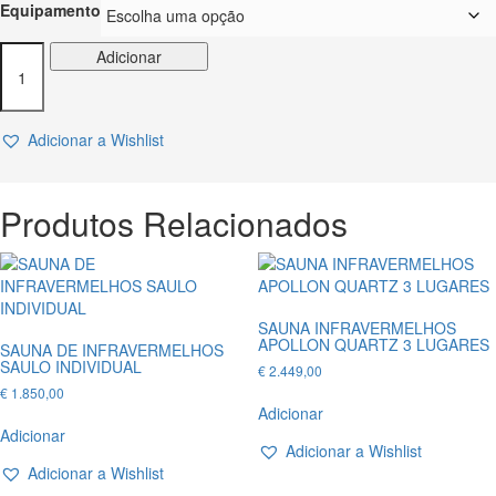
Equipamento
Quantidade
Adicionar
de
SAUNA
EXTERIOR
Adicionar a Wishlist
LAVA
DE
SENTIOTEC
Produtos Relacionados
SAUNA INFRAVERMELHOS
APOLLON QUARTZ 3 LUGARES
SAUNA DE INFRAVERMELHOS
SAULO INDIVIDUAL
€
2.449,00
€
1.850,00
Adicionar
Adicionar
Adicionar a Wishlist
Adicionar a Wishlist