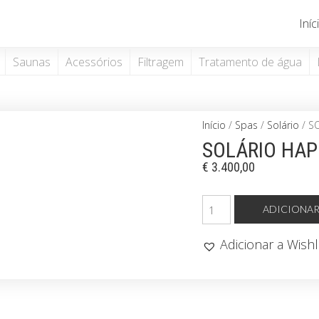
Iníc
Saunas
Acessórios
Filtragem
Tratamento de água
Início
/
Spas
/
Solário
/ S
SOLÁRIO HAP
€
3.400,00
Quantidade
ADICIONA
de
SOLÁRIO
Adicionar a Wishl
HAPRO
TOPAZ
10
V