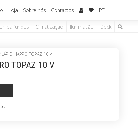
io
Loja
Sobre nós
Contactos
PT
Limpa fundos
Climatização
Iluminação
Deck
OLÁRIO HAPRO TOPAZ 10 V
RO TOPAZ 10 V
R
ist