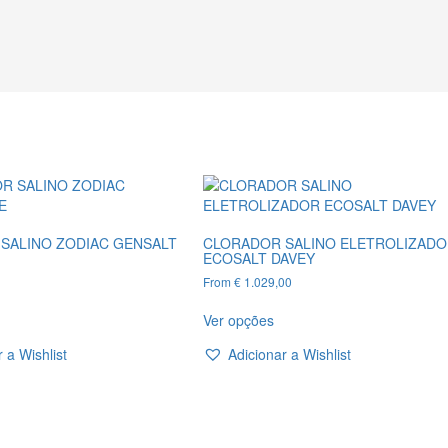
SALINO ZODIAC GENSALT
CLORADOR SALINO ELETROLIZAD
ECOSALT DAVEY
From
€
1.029,00
his
This
Ver opções
roduct
product
as
has
 a Wishlist
Adicionar a Wishlist
ultiple
multiple
ariants.
variants.
he
The
ptions
options
ay
may