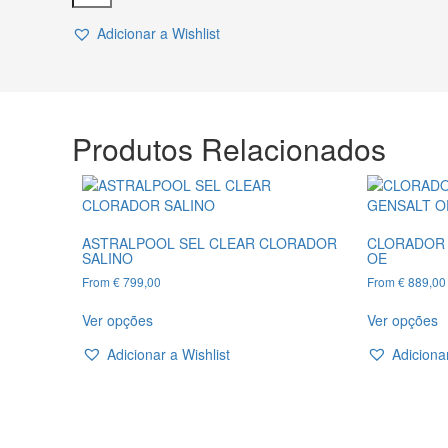
DE
Adicionar a Wishlist
CONTROLE
DE
SALINIDADE
DO
SUGAR
VALLEY
Produtos Relacionados
ASTRALPOOL SEL CLEAR CLORADOR
CLORADOR 
SALINO
OE
From
€
799,00
From
€
889,00
This
T
Ver opções
Ver opções
product
p
has
h
Adicionar a Wishlist
Adicionar
multiple
m
variants.
v
The
T
options
o
may
m