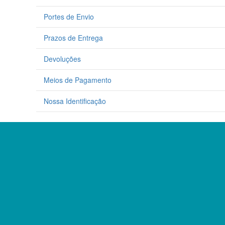
be
b
Portes de Envio
chosen
c
on
o
Prazos de Entrega
the
t
product
p
page
p
Devoluções
Meios de Pagamento
Nossa Identificação