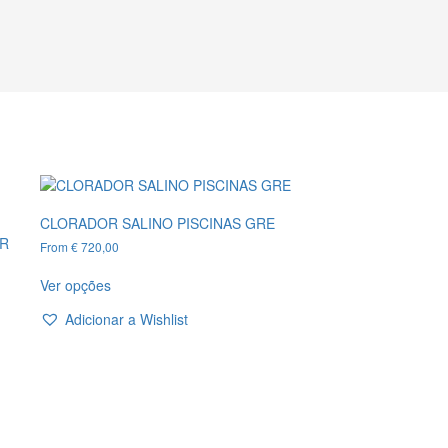
CLORADOR SALINO PISCINAS GRE
OR
From
€
720,00
This
Ver opções
product
has
Adicionar a Wishlist
multiple
variants.
The
options
may
be