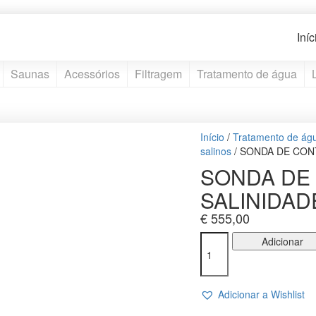
Iníc
Saunas
Acessórios
Filtragem
Tratamento de água
Início
/
Tratamento de ág
salinos
/ SONDA DE CON
SONDA DE
SALINIDAD
€
555,00
Quantidade
Adicionar
de
SONDA
DE
Adicionar a Wishlist
CONTROLE
DE