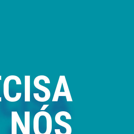
ECISA
Comerci
e cobert
qualidad
NÓS
Também 
técnica 