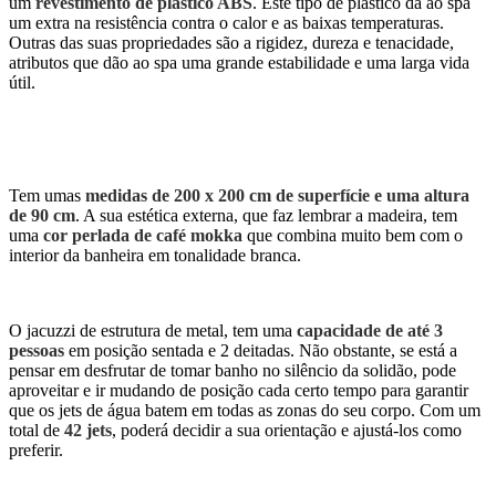
um
revestimento de plástico ABS
. Este tipo de plástico dá ao spa
um extra na resistência contra o calor e as baixas temperaturas.
Outras das suas propriedades são a rigidez, dureza e tenacidade,
atributos que dão ao spa uma grande estabilidade e uma larga vida
útil.
Tem umas
medidas de 200 x 200 cm de superfície e uma altura
de 90 cm
. A sua estética externa, que faz lembrar a madeira, tem
uma
cor perlada de café mokka
que combina muito bem com o
interior da banheira em tonalidade branca.
O jacuzzi de estrutura de metal, tem uma
capacidade de até 3
pessoas
em posição sentada e 2 deitadas. Não obstante, se está a
pensar em desfrutar de tomar banho no silêncio da solidão, pode
aproveitar e ir mudando de posição cada certo tempo para garantir
que os jets de água batem em todas as zonas do seu corpo. Com um
total de
42 jets
, poderá decidir a sua orientação e ajustá-los como
preferir.