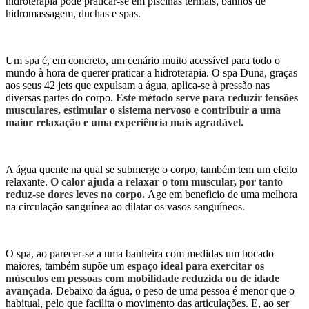
hidroterapia pode praticar-se em piscinas termais, banhos de
hidromassagem, duchas e spas.
Um spa é, em concreto, um cenário muito acessível para todo o
mundo à hora de querer praticar a hidroterapia. O spa Duna, graças
aos seus 42 jets que expulsam a água, aplica-se à pressão nas
diversas partes do corpo.
Este método serve para reduzir tensões
musculares, estimular o sistema nervoso e contribuir a uma
maior relaxação e uma experiência mais agradável.
A água quente na qual se submerge o corpo, também tem um efeito
relaxante.
O calor ajuda a relaxar o tom muscular, por tanto
reduz-se dores leves no corpo.
Age em beneficio de uma melhora
na circulação sanguínea ao dilatar os vasos sanguíneos.
O spa, ao parecer-se a uma banheira com medidas um bocado
maiores, também supõe um
espaço ideal para exercitar os
músculos em pessoas com mobilidade reduzida ou de idade
avançada
. Debaixo da água, o peso de uma pessoa é menor que o
habitual, pelo que facilita o movimento das articulações. E, ao ser