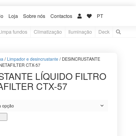
io
Loja
Sobre nós
Contactos
PT
Limpa fundos
Climatização
Iluminação
Deck
ua
/
Limpador e desincrustante
/ DESINCRUSTANTE
 NETAFILTER CTX-57
TANTE LÍQUIDO FILTRO
AFILTER CTX-57