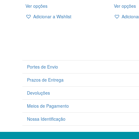
This
T
Ver opções
Ver opções
product
p
has
h
Adicionar a Wishlist
Adicionar
multiple
m
variants.
v
The
T
options
o
may
m
be
b
chosen
c
on
o
Portes de Envio
the
t
product
p
Prazos de Entrega
page
p
Devoluções
Meios de Pagamento
Nossa Identificação