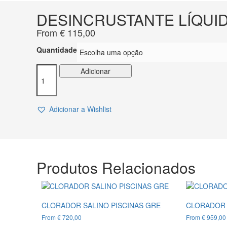
DESINCRUSTANTE LÍQUID
From
€
115,00
Quantidade
Quantidade
Adicionar
de
DESINCRUSTANTE
LÍQUIDO
Adicionar a Wishlist
FILTRO
AREIA
NETAFILTER
CTX-
57
Produtos Relacionados
CLORADOR SALINO PISCINAS GRE
CLORADOR 
From
€
720,00
From
€
959,00