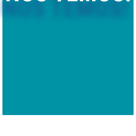
Comercializamos piscinas removíveis e de madeira, mantas e
coberturas térmicas, saunas, spas e acessórios com qualidade,
rapidez e preço.
Também prestamos serviços de montagem, assistência técnica
e melhoria de qualidade de água.
VER LOJA