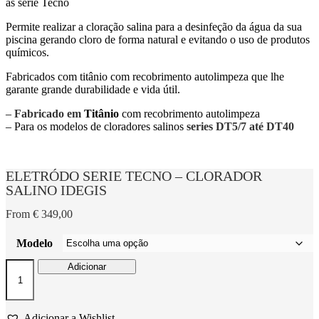
as serie Tecno
Permite realizar a cloração salina para a desinfeção da água da sua
piscina gerando cloro de forma natural e evitando o uso de produtos
químicos.
Fabricados com titânio com recobrimento autolimpeza que lhe
garante grande durabilidade e vida útil.
–
Fabricado em
Titânio
com recobrimento autolimpeza
– Para os modelos de cloradores salinos
series DT5/7 até DT40
ELETRÓDO SERIE TECNO – CLORADOR
SALINO IDEGIS
From
€
349,00
Modelo
Quantidade
Adicionar
de
ELETRÓDO
SERIE
TECNO
Adicionar a Wishlist