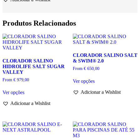
–
CLORADOR
SALINO
IDEGIS
Produtos Relacionados
CLORADOR SALINO SALT
CLORADOR SALINO
& SWIM® 2.0
HIDROLIFE SALT SUGAR
From
€
650,00
VALLEY
This
From
€
979,00
Ver opções
product
This
has
Adicionar a Wishlist
Ver opções
product
multiple
has
variants.
Adicionar a Wishlist
multiple
The
variants.
options
The
may
options
be
may
chosen
be
on
chosen
the