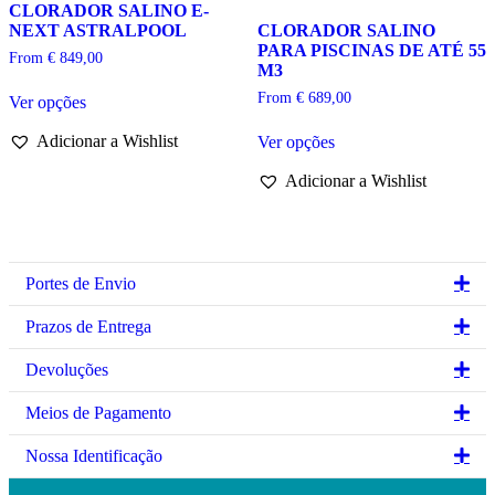
CLORADOR SALINO E-
on
product
NEXT ASTRALPOOL
CLORADOR SALINO
the
page
PARA PISCINAS DE ATÉ 55
product
From
€
849,00
M3
page
This
From
€
689,00
Ver opções
product
has
This
Adicionar a Wishlist
Ver opções
multiple
product
variants.
has
Adicionar a Wishlist
The
multiple
options
variants.
may
The
be
options
chosen
may
on
be
Ex
Portes de Envio
the
chosen
product
on
Ex
Prazos de Entrega
page
the
product
Ex
Devoluções
page
Ex
Meios de Pagamento
Ex
Nossa Identificação