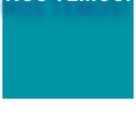
Comercializamos piscinas removíveis e de madeira, mantas e
coberturas térmicas, saunas, spas e acessórios com qualidade,
rapidez e preço.
Também prestamos serviços de montagem, assistência técnica
e melhoria de qualidade de água.
VER LOJA