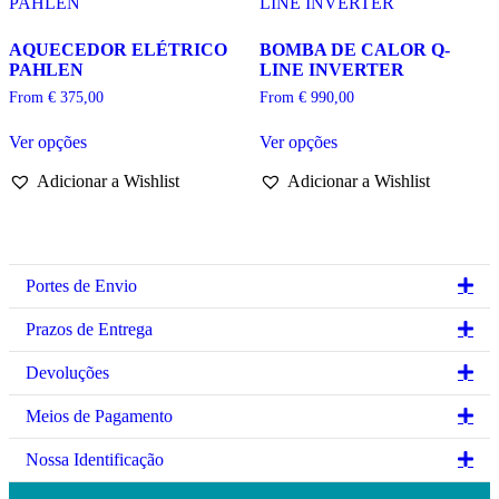
on
be
the
chosen
AQUECEDOR ELÉTRICO
BOMBA DE CALOR Q-
product
on
PAHLEN
LINE INVERTER
page
the
product
From
€
375,00
From
€
990,00
page
This
This
Ver opções
Ver opções
product
product
has
has
Adicionar a Wishlist
Adicionar a Wishlist
multiple
multiple
variants.
variants.
The
The
options
options
may
may
be
be
Ex
Portes de Envio
chosen
chosen
on
on
Ex
Prazos de Entrega
the
the
product
product
Ex
Devoluções
page
page
Ex
Meios de Pagamento
Ex
Nossa Identificação