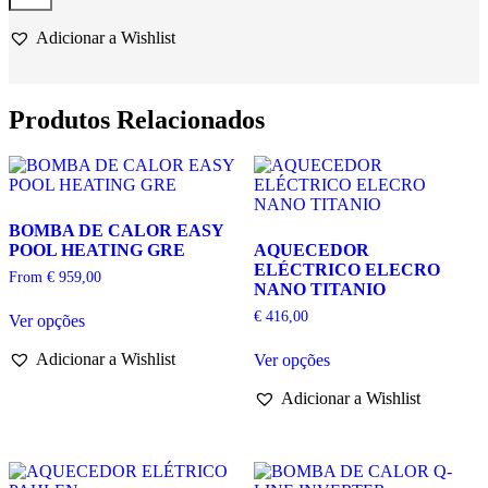
BYPASS
POOLEX
Adicionar a Wishlist
PARA
BOMBA
DE
CALOR
Produtos Relacionados
BOMBA DE CALOR EASY
POOL HEATING GRE
AQUECEDOR
ELÉCTRICO ELECRO
From
€
959,00
NANO TITANIO
This
€
416,00
Ver opções
product
has
This
Adicionar a Wishlist
Ver opções
multiple
product
variants.
has
Adicionar a Wishlist
The
multiple
options
variants.
may
The
be
options
chosen
may