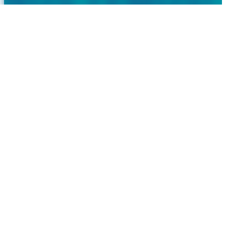
Comercializamos piscinas removíveis e de madeira, mantas e
coberturas térmicas, saunas, spas e acessórios com qualidade,
rapidez e preço.
Também prestamos serviços de montagem, assistência técnica
e melhoria de qualidade de água.
VER LOJA