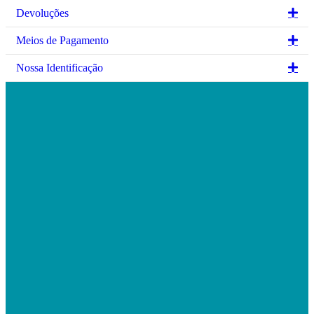
Ex
Devoluções
Ex
Meios de Pagamento
Ex
Nossa Identificação